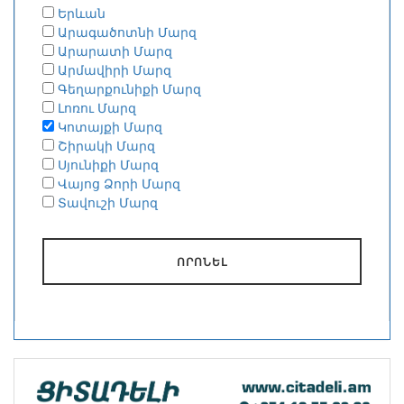
Երևան
Արագածոտնի Մարզ
Արարատի Մարզ
Արմավիրի Մարզ
Գեղարքունիքի Մարզ
Լոռու Մարզ
Կոտայքի Մարզ
Շիրակի Մարզ
Սյունիքի Մարզ
Վայոց Ձորի Մարզ
Տավուշի Մարզ
ՈՐՈՆԵԼ