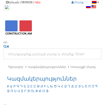
Երևան | 08/09/26 |
Կիր
Մուտք
Գլխավոր
Կազմակերպություններ
Կոտայքի Մարզ
Կազմակերպություններ
#
Ա
Բ
Գ
Դ
Ե
Զ
Է
Ը
Թ
Ժ
Ի
Լ
Խ
Ծ
Կ
Հ
Ձ
Ղ
Ճ
Մ
Յ
Ն
Շ
Ո
Չ
Պ
Ջ
Ռ
Ս
Վ
Տ
Ր
Ց
Ու
Փ
Ք
Օ
Ֆ