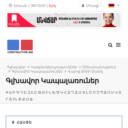
Երևան | 08/10/26 |
Երկ
Մուտք
Գլխավոր
Կազմակերպություններ
Շինարարություն
Գլխավոր Կապալառուներ
Վայոց Ձորի Մարզ
Գլխավոր Կապալառուներ
#
Ա
Բ
Գ
Դ
Ե
Զ
Է
Ը
Թ
Ժ
Ի
Լ
Խ
Ծ
Կ
Հ
Ձ
Ղ
Ճ
Մ
Յ
Ն
Շ
Ո
Չ
Պ
Ջ
Ռ
Ս
Վ
Տ
Ր
Ց
Ու
Փ
Ք
Օ
Ֆ
ՀԱՍՑԵ