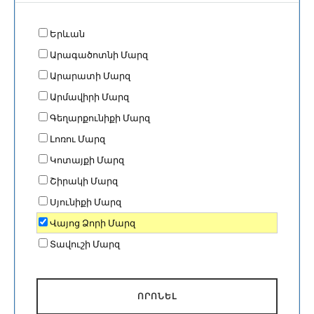
Երևան
Արագածոտնի Մարզ
Արարատի Մարզ
Արմավիրի Մարզ
Գեղարքունիքի Մարզ
Լոռու Մարզ
Կոտայքի Մարզ
Շիրակի Մարզ
Սյունիքի Մարզ
Վայոց Ձորի Մարզ
Տավուշի Մարզ
ՈՐՈՆԵԼ