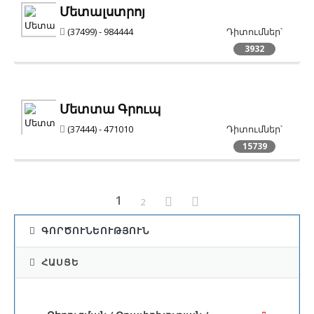
Մետալստրոյ
(37499) - 984444
Դիտումներ՝
3932
Մետտա Գրուպ
(37444) - 471010
Դիտումներ՝
15739
1
2
ԳՈՐԾՈՒՆԵՈՒԹՅՈՒՆ
ՀԱՍՑԵ