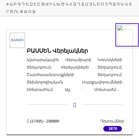
#
Ա
Բ
Գ
Դ
Ե
Զ
Է
Ը
Թ
Ժ
Ի
Լ
Խ
Ծ
Կ
Հ
Ձ
Ղ
Ճ
Մ
Յ
Ն
Շ
Ո
Չ
Պ
Ջ
Ռ
Ս
Վ
Տ
Ր
Ց
Ու
Փ
Ք
Օ
Ֆ
ԲԱՍՍԵՆ Վերելակներ
Աշտարակային Վերամբարձ Կռունկների
Տեղադրում, Վերելակների Տեղադրում,
Շարժասանդուղքների Տեղադրում,
Տեխնոլոգիական Սարքավորումների
Մոնտաժում, Այլ - Մոնտաժման
Աշխատանքներ
(37495) - 288889
Դիտումներ՝
3870