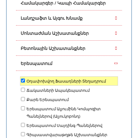
Համակարգեր / Կապի Համակարգեր
Բազրիքների Տեղադրում, Մետաղական
Կառուցվածքներով Շինարարություն,
Լանդշաֆտ և Այգու Խնամք
Էլեկտրաեռակցման Աշխատանքներ,
Բուխարիների Կառուցում, Հակասառեցման
Մոնտաժման Աշխատանքներ
Համակարգերի Տեղադրում, Բնակելի
Շենքերի Հարդարում և Վերանորոգում,
Բետոնային Աշխատանքներ
Առևտրային Շենքերի Հարդարում և
Վերանորոգում, Արդյունաբերական և
Երեսպատում
Տրանսպորտային Շենքերի և Շինությունների
Հարդարում և Վերանորոգում, 03.04. Բնակելի
/ Հասարակական և Արտադրական
Օդափոխվող Ֆասադների Տեղադրում
Կառույցներ, Դաս 3 (03.04)
Ճակատների Ապակեպատում
Քարե Երեսպատում
Երեսպատում Ալյումինե Կոմպոզիտ
Պանելներով (Ալյուկոբոնդ)
Երեսպատում Սայդինգ-Պանելներով
Գիպսաստվարաթղթե Աշխատանքներ