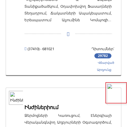
Տանիքածածկում, Օդափոխվող Ֆասադների
Տեղադրում, Ճակատների Ապակեպատում,
Երեսպատում Ալյումինե Կոմպոզիտ
Պանելներով (Ալյուկոբոնդ), Երեսպատում
Սայդինգ-Պանելներով, Գեղարվեստական
Խճանկար, Այլ - Երեսպատում, Մետաղե
Աստիճանների Պատրաստում, Ապակե
(37410) - 681021
Դիտումներ՝
Աստիճանների և Բազրիքների Տեղադրում,
29782
Հավաքովի / Մոդուլային Բազրիքների
Վճարված
Տեղադրում, Մետաղական
Արդյունք
Կառուցվածքներով Շինարարություն
Ինժիներիում
Ջերմոցների Կառուցում, Էներգիայի
Վերականգնվող Աղբյուրների Օգտագործում,