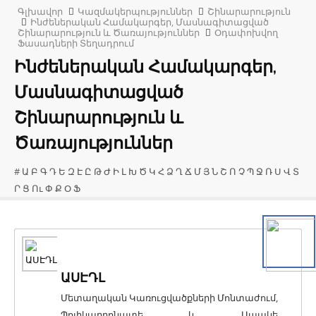
Գլխավոր
Կազմակերպություններ
Շինարարություն
Ինժեներական Համակարգեր, Մասնագիտացված
Շինարարություն և Ծառայություններ
Օդափոխվող
Ֆասադների Տեղադրում
Ինժեներական Համակարգեր,
Մասնագիտացված
Շինարարություն և
Ծառայություններ
#
Ա
Բ
Գ
Դ
Ե
Զ
Է
Ը
Թ
Ժ
Ի
Լ
Խ
Ծ
Կ
Հ
Ձ
Ղ
Ճ
Մ
Յ
Ն
Շ
Ո
Չ
Պ
Ջ
Ռ
Ս
Վ
Տ
Ր
Ց
Ու
Փ
Ք
Օ
Ֆ
ԱՍԷԴԼ
Մետաղական Կառուցվածքների Մոնտաժում,
Պոլիկարբոնատե և Ապակե