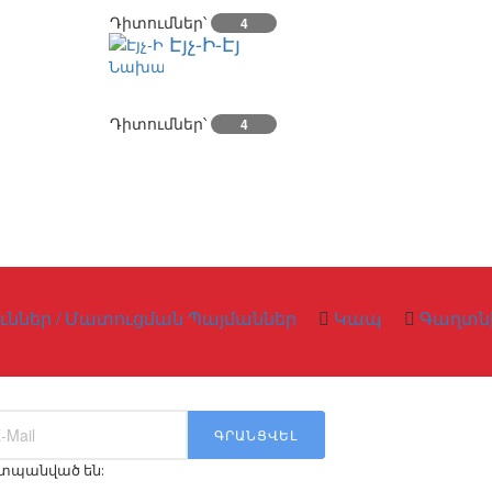
Դիտումներ՝
4
Էյչ-Ի-Էյ
Դիտումներ՝
4
ւններ / Մատուցման Պայմաններ
Կապ
Գաղտնի
ԳՐԱՆՑՎԵԼ
աշտպանված են: