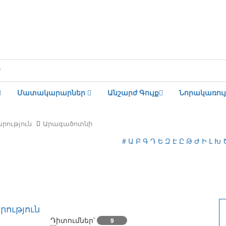
Մատակարարներ
Անշարժ Գույք
Նորակառույ
րություն
Արագածոտնի
#
Ա
Բ
Գ
Դ
Ե
Զ
Է
Ը
Թ
Ժ
Ի
Լ
Խ
ություն
Դիտումներ՝
9