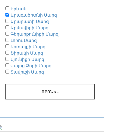
Երևան
Արագածոտնի Մարզ
Արարատի Մարզ
Արմավիրի Մարզ
Գեղարքունիքի Մարզ
Լոռու Մարզ
Կոտայքի Մարզ
Շիրակի Մարզ
Սյունիքի Մարզ
Վայոց Ձորի Մարզ
Տավուշի Մարզ
ՈՐՈՆԵԼ