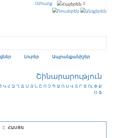
Մուտք
ցներ
Լուրեր
Ապրանքանիշեր
Շինարարություն
Ծ
Կ
Հ
Ձ
Ղ
Ճ
Մ
Յ
Ն
Շ
Ո
Չ
Պ
Ջ
Ռ
Ս
Վ
Տ
Ր
Ց
Ու
Փ
Ք
Օ
Ֆ
ՀԱՍՑԵ