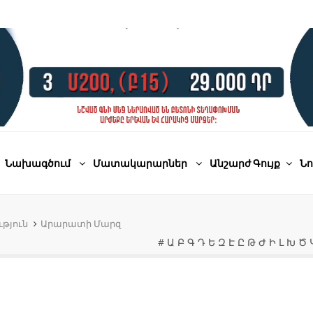
Նախագծում
Մատակարարներ
Անշարժ Գույք
Նո
թյուն
Արարատի Մարզ
#
Ա
Բ
Գ
Դ
Ե
Զ
Է
Ը
Թ
Ժ
Ի
Լ
Խ
Ծ