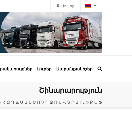
Մուտք
րակառույցներ
Լուրեր
Ապրանքանիշեր
Շինարարություն
Կ
Հ
Ձ
Ղ
Ճ
Մ
Յ
Ն
Շ
Ո
Չ
Պ
Ջ
Ռ
Ս
Վ
Տ
Ր
Ց
Ու
Փ
Ք
Օ
Ֆ