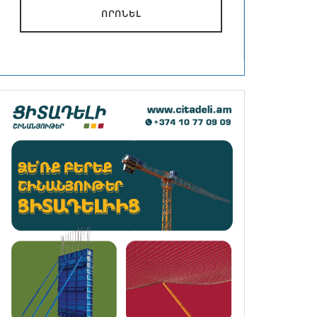
ՈՐՈՆԵԼ