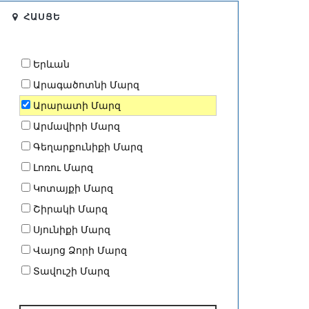
ՀԱՍՑԵ
Երևան
Արագածոտնի Մարզ
Արարատի Մարզ
Արմավիրի Մարզ
Գեղարքունիքի Մարզ
Լոռու Մարզ
Կոտայքի Մարզ
Շիրակի Մարզ
Սյունիքի Մարզ
Վայոց Ձորի Մարզ
Տավուշի Մարզ