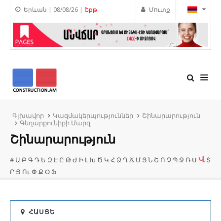
Երևան | 08/08/26 |
Շբթ
Մուտք
Գլխավոր
Կազմակերպություններ
Շինարարություն
Գեղարքունիքի Մարզ
Շինարարություն
Վ
#
Ա
Բ
Գ
Դ
Ե
Զ
Է
Ը
Թ
Ժ
Ի
Լ
Խ
Ծ
Կ
Հ
Ձ
Ղ
Ճ
Մ
Յ
Ն
Շ
Ո
Չ
Պ
Ջ
Ռ
Ս
Տ
Ր
Ց
Ու
Փ
Ք
Օ
Ֆ
ՀԱՍՑԵ