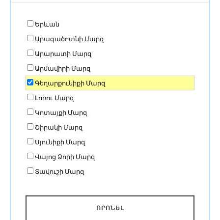
Երևան
Արագածոտնի Մարզ
Արարատի Մարզ
Արմավիրի Մարզ
Գեղարքունիքի Մարզ
Լոռու Մարզ
Կոտայքի Մարզ
Շիրակի Մարզ
Սյունիքի Մարզ
Վայոց Ձորի Մարզ
Տավուշի Մարզ
ՈՐՈՆԵԼ