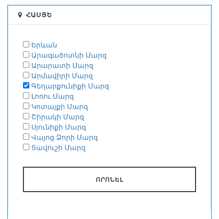
ՀԱՍՑԵ
Երևան
Արագածոտնի Մարզ
Արարատի Մարզ
Արմավիրի Մարզ
Գեղարքունիքի Մարզ
Լոռու Մարզ
Կոտայքի Մարզ
Շիրակի Մարզ
Սյունիքի Մարզ
Վայոց Ձորի Մարզ
Տավուշի Մարզ
ՈՐՈՆԵԼ