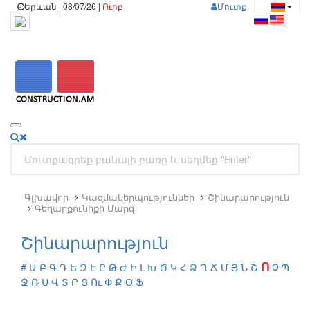
Երևան | 08/07/26 |
Ուրբ
Մուտք
Գլխավոր
Կազմակերպություններ
Շինարարություն
Գեղարքունիքի Մարզ
Շինարարություն
Ո
#
Ա
Բ
Գ
Դ
Ե
Զ
Է
Ը
Թ
Ժ
Ի
Լ
Խ
Ծ
Կ
Հ
Ձ
Ղ
Ճ
Մ
Յ
Ն
Շ
Չ
Պ
Ջ
Ռ
Ս
Վ
Տ
Ր
Ց
Ու
Փ
Ք
Օ
Ֆ