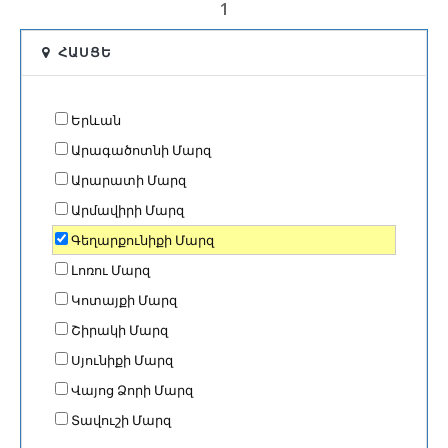
1
ՀԱՍՑԵ
Երևան
Արագածոտնի Մարզ
Արարատի Մարզ
Արմավիրի Մարզ
Գեղարքունիքի Մարզ
Լոռու Մարզ
Կոտայքի Մարզ
Շիրակի Մարզ
Սյունիքի Մարզ
Վայոց Ձորի Մարզ
Տավուշի Մարզ