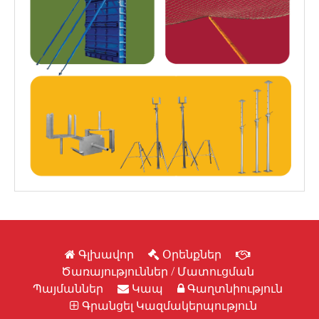
Գլխավոր
Օրենքներ
Ծառայություններ / Մատուցման
Պայմաններ
Կապ
Գաղտնիություն
Գրանցել Կազմակերպություն