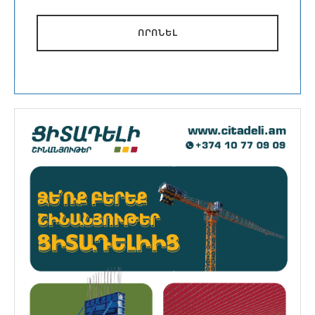
ՈՐՈՆԵԼ