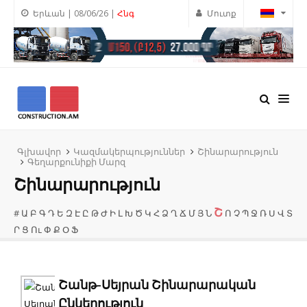
Երևան | 08/06/26 |
Հնգ
Մուտք
Գլխավոր
Կազմակերպություններ
Շինարարություն
Գեղարքունիքի Մարզ
Շինարարություն
Շ
#
Ա
Բ
Գ
Դ
Ե
Զ
Է
Ը
Թ
Ժ
Ի
Լ
Խ
Ծ
Կ
Հ
Ձ
Ղ
Ճ
Մ
Յ
Ն
Ո
Չ
Պ
Ջ
Ռ
Ս
Վ
Տ
Ր
Ց
Ու
Փ
Ք
Օ
Ֆ
Շանթ-Սեյրան Շինարարական
Ընկերություն