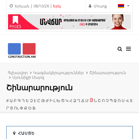
Երևան | 08/10/26 |
Երկ
Մուտք
Գլխավոր
Կազմակերպություններ
Շինարարություն
Սյունիքի Մարզ
Շինարարություն
Յ
#
Ա
Բ
Գ
Դ
Ե
Զ
Է
Ը
Թ
Ժ
Ի
Լ
Խ
Ծ
Կ
Հ
Ձ
Ղ
Ճ
Մ
Ն
Շ
Ո
Չ
Պ
Ջ
Ռ
Ս
Վ
Տ
Ր
Ց
Ու
Փ
Ք
Օ
Ֆ
ՀԱՍՑԵ