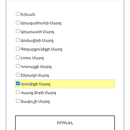
Երևան
Արագածոտնի Մարզ
Արարատի Մարզ
Արմավիրի Մարզ
Գեղարքունիքի Մարզ
Լոռու Մարզ
Կոտայքի Մարզ
Շիրակի Մարզ
Սյունիքի Մարզ
Վայոց Ձորի Մարզ
Տավուշի Մարզ
ՈՐՈՆԵԼ