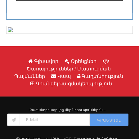
Գլխավոր
Օրենքներ
Ծառայություններ / Մատուցման
Պայմաններ
Կապ
Գաղտնիություն
Գրանցել Կազմակերպություն
Բաժանորդագրվեք մեր նորություններին․․․
ԳՐԱՆՑՎԵԼ
© 2010 - 2026 «ԿԱՄՖԻ» ՍՊԸ: Բոլոր Իրավունքները