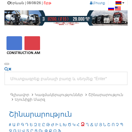
Երևան | 08/08/26 |
Շբթ
Մուտք
Գլխավոր
Կազմակերպություններ
Շինարարություն
Սյունիքի Մարզ
Շինարարություն
Ձ
#
Ա
Բ
Գ
Դ
Ե
Զ
Է
Ը
Թ
Ժ
Ի
Լ
Խ
Ծ
Կ
Հ
Ղ
Ճ
Մ
Յ
Ն
Շ
Ո
Չ
Պ
Ջ
Ռ
Ս
Վ
Տ
Ր
Ց
Ու
Փ
Ք
Օ
Ֆ