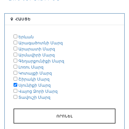
ՀԱՍՑԵ
Երևան
Արագածոտնի Մարզ
Արարատի Մարզ
Արմավիրի Մարզ
Գեղարքունիքի Մարզ
Լոռու Մարզ
Կոտայքի Մարզ
Շիրակի Մարզ
Սյունիքի Մարզ
Վայոց Ձորի Մարզ
Տավուշի Մարզ
ՈՐՈՆԵԼ