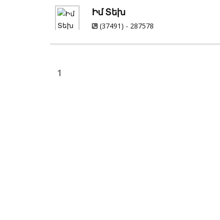
Իմ Տեխ
(37491) - 287578
1