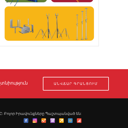
տնիություն
ԱՆՎՃԱՐ ԳՐԱՆՑՈՒՄ
ՍՊԸ: Բոլոր Իրավունքները Պաշտպանված են: