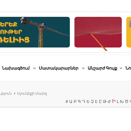
Նախագծում
Մատակարարներ
Անշարժ Գույք
Նո
թյուն
Սյունիքի Մարզ
Ի
#
Ա
Բ
Գ
Դ
Ե
Զ
Է
Ը
Թ
Ժ
Լ
Խ
Ծ