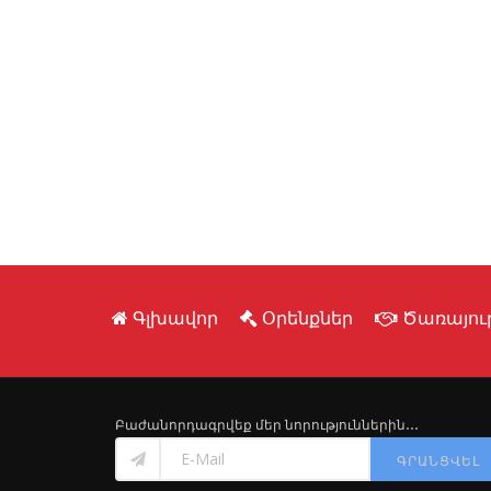
Գլխավոր
Օրենքներ
Ծառայութ
Բաժանորդագրվեք մեր նորություններին․․․
ԳՐԱՆՑՎԵԼ