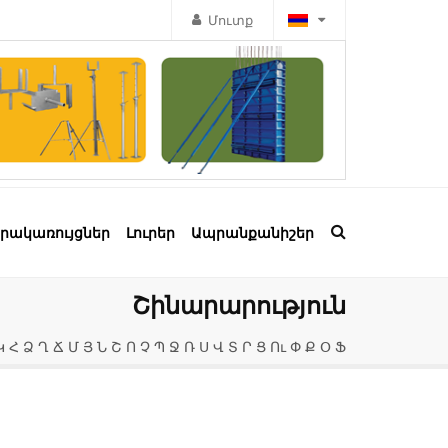
Մուտք
րակառույցներ
Լուրեր
Ապրանքանիշեր
Շինարարություն
Կ
Հ
Ձ
Ղ
Ճ
Մ
Յ
Ն
Շ
Ո
Չ
Պ
Ջ
Ռ
Ս
Վ
Տ
Ր
Ց
Ու
Փ
Ք
Օ
Ֆ