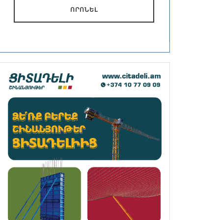
ՈՐՈՆԵԼ