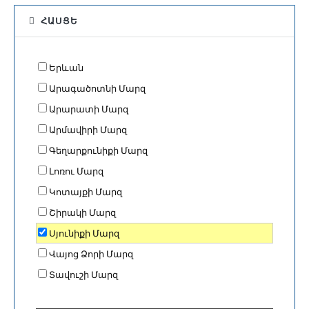
ՀԱՍՑԵ
Երևան
Արագածոտնի Մարզ
Արարատի Մարզ
Արմավիրի Մարզ
Գեղարքունիքի Մարզ
Լոռու Մարզ
Կոտայքի Մարզ
Շիրակի Մարզ
Սյունիքի Մարզ
Վայոց Ձորի Մարզ
Տավուշի Մարզ