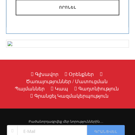
ՈՐՈՆԵԼ
Գլխավոր
Օրենքներ
Ծառայություններ / Մատուցման
Պայմաններ
Կապ
Գաղտնիություն
Գրանցել Կազմակերպություն
Բաժանորդագրվեք մեր նորություններին․․․
ԳՐԱՆՑՎԵԼ