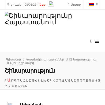
Երևան | 08/08/26 |
Շբթ
Մուտք
Գլխավոր
Կազմակերպություններ
Շինարարություն
Սյունիքի Մարզ
Շինարարություն
Ա
#
Բ
Գ
Դ
Ե
Զ
Է
Ը
Թ
Ժ
Ի
Լ
Խ
Ծ
Կ
Հ
Ձ
Ղ
Ճ
Մ
Յ
Ն
Շ
Ո
Չ
Պ
Ջ
Ռ
Ս
Վ
Տ
Ր
Ց
Ու
Փ
Ք
Օ
Ֆ
Աժդանակ