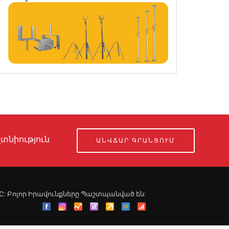
տնիություն
ԱՆՎՃԱՐ ԳՐԱՆՑՈՒՄ
ՍՊԸ: Բոլոր Իրավունքները Պաշտպանված են: