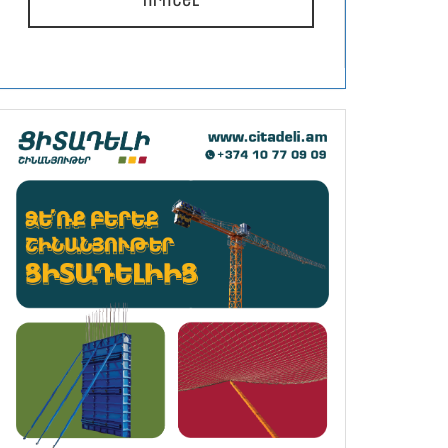
ՈՐՈՆԵԼ