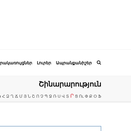
րակառույցներ
Լուրեր
Ապրանքանիշեր
Շինարարություն
Ր
Կ
Հ
Ձ
Ղ
Ճ
Մ
Յ
Ն
Շ
Ո
Չ
Պ
Ջ
Ռ
Ս
Վ
Տ
Ց
Ու
Փ
Ք
Օ
Ֆ