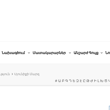
Նախագծում
Մատակարարներ
Անշարժ Գույք
Նո
թյուն
Սյունիքի Մարզ
#
Ա
Բ
Գ
Դ
Ե
Զ
Է
Ը
Թ
Ժ
Ի
Լ
Խ
Ծ