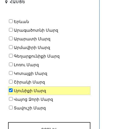
ՀԱՍՑԵ
Երևան
Արագածոտնի Մարզ
Արարատի Մարզ
Արմավիրի Մարզ
Գեղարքունիքի Մարզ
Լոռու Մարզ
Կոտայքի Մարզ
Շիրակի Մարզ
Սյունիքի Մարզ
Վայոց Ձորի Մարզ
Տավուշի Մարզ