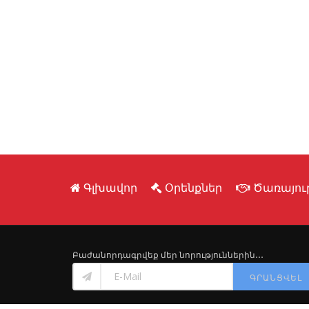
Գլխավոր
Օրենքներ
Ծառայութ
Բաժանորդագրվեք մեր նորություններին․․․
ԳՐԱՆՑՎԵԼ