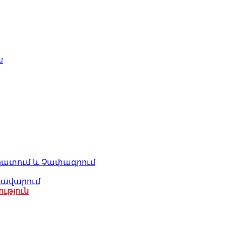
մ
ահատում և Չափագրում
ռավարում
ւթյուն