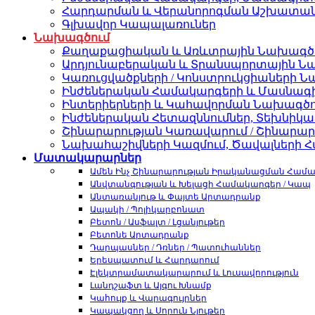
Հարդարման և Վերանորոգման Աշխատան
Գլխավոր Կապալառուներ
Նախագծում
Քաղաքացիական և Առևտրային Նախագծ
Արդյունաբերական և Տրանսպորտային Ն
Կառուցվածքների / Կոնստրուկցիաների 
Ինժեներական Համակարգերի և Մասնա
Ինտերիերների և Կահավորման Նախագծո
Ինժեներական Հետազննումներ, Տեխնիկակ
Շինարարության Կառավարում / Շինարա
Նախահաշիվների Կազմում, Ծավալների 
Մատակարարներ
Ամեն Ինչ Շինարարության Իրականացման Համ
Անվտանգության և Խելացի Համակարգեր / Կապ
Անտառանյութ և Փայտե Արտադրանք
Ապակի / Պոլիկարբոնատ
Բետոն / Ասֆալտ / Լցանյութեր
Բետոնե Արտադրանք
Դարպասներ / Դռներ / Պատուհաններ
Երեսպատում և Հարդարում
Էլեկտրամատակարարում և Լուսավորություն
Լանդշաֆտ և Այգու Խնամք
Կահույք և Վարագույրներ
Կապակցող և Սորուն Նյութեր