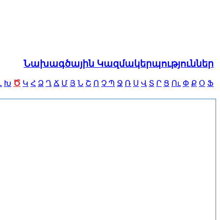
Նախագծային Կազմակերպություններ
Ծ
Լ
Խ
Կ
Հ
Ձ
Ղ
Ճ
Մ
Յ
Ն
Շ
Ո
Չ
Պ
Ջ
Ռ
Ս
Վ
Տ
Ր
Ց
Ու
Փ
Ք
Օ
Ֆ