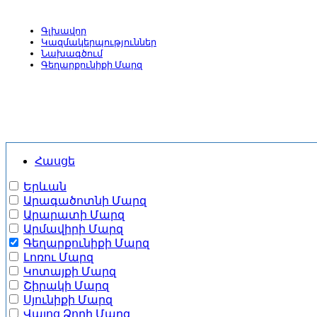
Գլխավոր
Կազմակերպություններ
Նախագծում
Գեղարքունիքի Մարզ
Հասցե
Երևան
Արագածոտնի Մարզ
Արարատի Մարզ
Արմավիրի Մարզ
Գեղարքունիքի Մարզ
Լոռու Մարզ
Կոտայքի Մարզ
Շիրակի Մարզ
Սյունիքի Մարզ
Վայոց Ձորի Մարզ