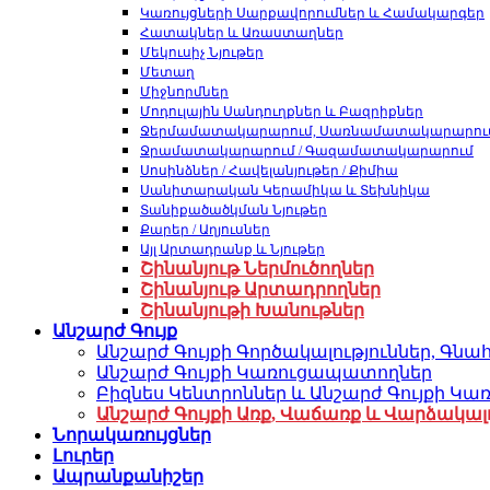
Կառույցների Սարքավորումներ և Համակարգեր
Հատակներ և Առաստաղներ
Մեկուսիչ Նյութեր
Մետաղ
Միջնորմներ
Մոդուլային Սանդուղքներ և Բազրիքներ
Ջերմամատակարարում, Սառնամատակարարու
Ջրամատակարարում / Գազամատակարարում
Սոսինձներ / Հավելանյութեր / Քիմիա
Սանիտարական Կերամիկա և Տեխնիկա
Տանիքածածկման Նյութեր
Քարեր / Աղյուսներ
Այլ Արտադրանք և Նյութեր
Շինանյութ Ներմուծողներ
Շինանյութ Արտադրողներ
Շինանյութի Խանութներ
Անշարժ Գույք
Անշարժ Գույքի Գործակալություններ, Գն
Անշարժ Գույքի Կառուցապատողներ
Բիզնես Կենտրոններ և Անշարժ Գույքի Կա
Անշարժ Գույքի Առք, Վաճառք և Վարձակալո
Նորակառույցներ
Լուրեր
Ապրանքանիշեր