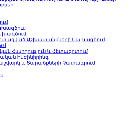
քներ
ում
ախագծում
Նախագծում
գիտացված Աշխատանքների Նախագծում
ւմ
ան Հսկողություն և Հետազոտում
րական Ինժինիրինգ
Հաշվարկ և Տարածքների Չափագրում
ար