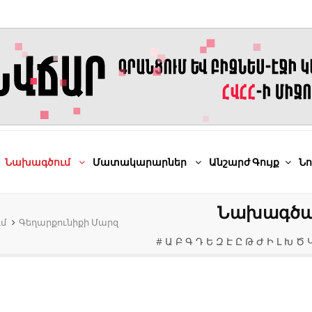
Նախագծում
Մատակարարներ
Անշարժ Գույք
Նո
Նախագծայ
մ
Գեղարքունիքի Մարզ
#
Ա
Բ
Գ
Դ
Ե
Զ
Է
Ը
Թ
Ժ
Ի
Լ
Խ
Ծ