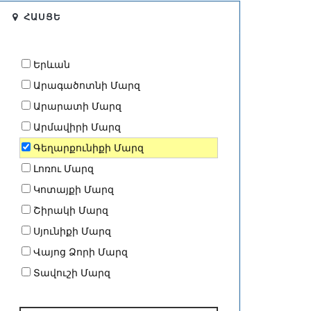
ՀԱՍՑԵ
Երևան
Արագածոտնի Մարզ
Արարատի Մարզ
Արմավիրի Մարզ
Գեղարքունիքի Մարզ
Լոռու Մարզ
Կոտայքի Մարզ
Շիրակի Մարզ
Սյունիքի Մարզ
Վայոց Ձորի Մարզ
Տավուշի Մարզ