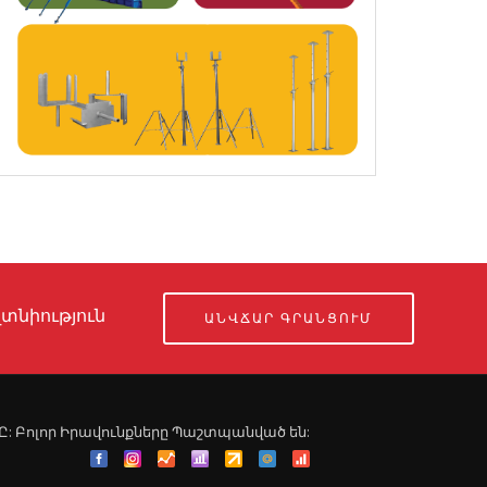
տնիություն
ԱՆՎՃԱՐ ԳՐԱՆՑՈՒՄ
ՍՊԸ: Բոլոր Իրավունքները Պաշտպանված են: