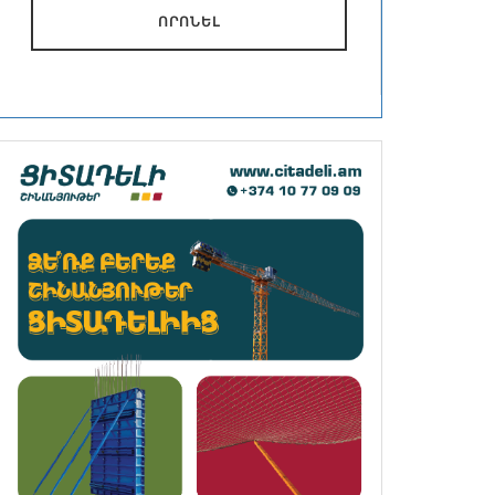
ՈՐՈՆԵԼ