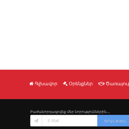
Գլխավոր
Օրենքներ
Ծառայութ
Բաժանորդագրվեք մեր նորություններին․․․
ԳՐԱՆՑՎԵԼ