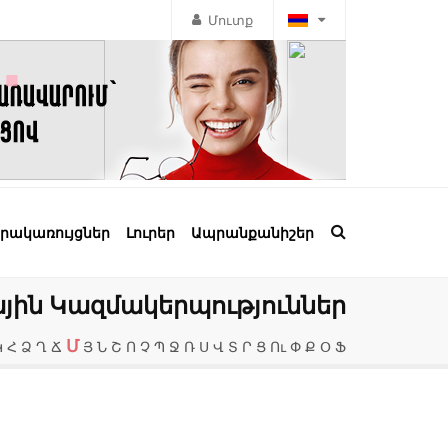
Մուտք
րակառույցներ
Լուրեր
Ապրանքանիշեր
ին Կազմակերպություններ
Մ
Կ
Հ
Ձ
Ղ
Ճ
Յ
Ն
Շ
Ո
Չ
Պ
Ջ
Ռ
Ս
Վ
Տ
Ր
Ց
Ու
Փ
Ք
Օ
Ֆ