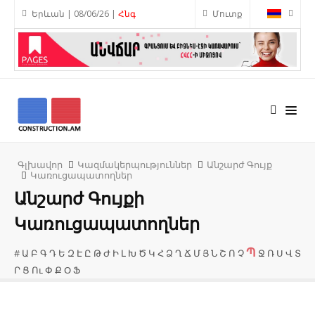
Երևան | 08/06/26 |
Հնգ
Մուտք
Գլխավոր
Կազմակերպություններ
Անշարժ Գույք
Կառուցապատողներ
Անշարժ Գույքի
Կառուցապատողներ
Պ
#
Ա
Բ
Գ
Դ
Ե
Զ
Է
Ը
Թ
Ժ
Ի
Լ
Խ
Ծ
Կ
Հ
Ձ
Ղ
Ճ
Մ
Յ
Ն
Շ
Ո
Չ
Ջ
Ռ
Ս
Վ
Տ
Ր
Ց
Ու
Փ
Ք
Օ
Ֆ