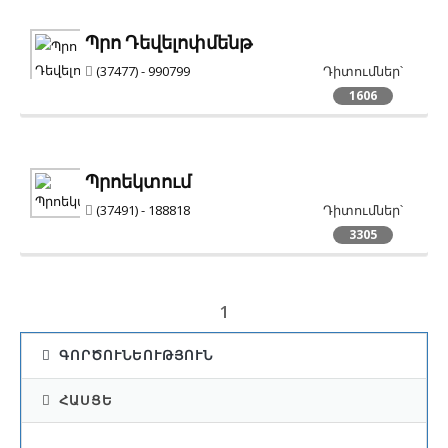
Պրո Դեվելոփմենթ
(37477) - 990799
Դիտումներ՝
1606
Պրոեկտում
(37491) - 188818
Դիտումներ՝
3305
1
ԳՈՐԾՈՒՆԵՈՒԹՅՈՒՆ
ՀԱՍՑԵ