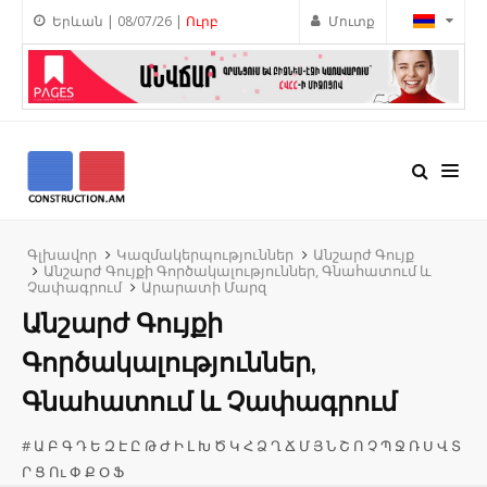
Երևան | 08/07/26 |
Ուրբ
Մուտք
Գլխավոր
Կազմակերպություններ
Անշարժ Գույք
Անշարժ Գույքի Գործակալություններ, Գնահատում և
Չափագրում
Արարատի Մարզ
Անշարժ Գույքի
Գործակալություններ,
Գնահատում և Չափագրում
#
Ա
Բ
Գ
Դ
Ե
Զ
Է
Ը
Թ
Ժ
Ի
Լ
Խ
Ծ
Կ
Հ
Ձ
Ղ
Ճ
Մ
Յ
Ն
Շ
Ո
Չ
Պ
Ջ
Ռ
Ս
Վ
Տ
Ր
Ց
Ու
Փ
Ք
Օ
Ֆ