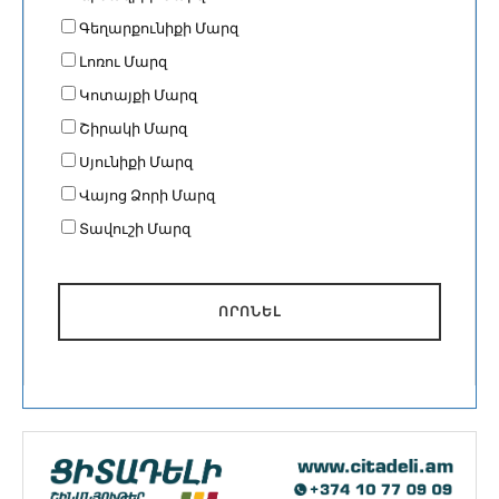
Գեղարքունիքի Մարզ
Լոռու Մարզ
Կոտայքի Մարզ
Շիրակի Մարզ
Սյունիքի Մարզ
Վայոց Ձորի Մարզ
Տավուշի Մարզ
ՈՐՈՆԵԼ