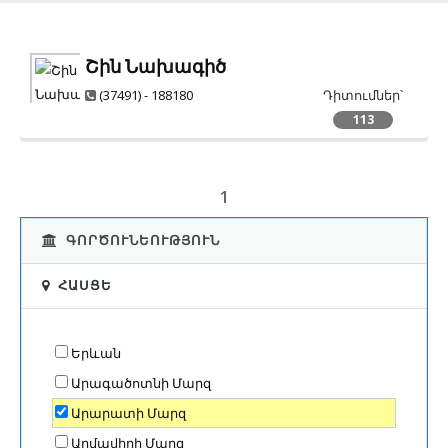
Շին Նախագիծ
(37491) - 188180
Դիտումներ՝
113
1
ԳՈՐԾՈՒՆԵՈՒԹՅՈՒՆ
ՀԱՍՑԵ
Երևան
Արագածոտնի Մարզ
Արարատի Մարզ
Արմավիրի Մարզ