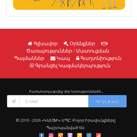
Գլխավոր
Օրենքներ
Ծառայություններ / Մատուցման
Պայմաններ
Կապ
Գաղտնիություն
Գրանցել Կազմակերպություն
Բաժանորդագրվեք մեր նորություններին․․․
ԳՐԱՆՑՎԵԼ
© 2010 - 2026 «ԿԱՄՖԻ» ՍՊԸ: Բոլոր Իրավունքները
Պաշտպանված են: