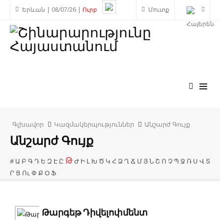
Երևան | 08/07/26 |
Ուրբ
Մուտք
Գլխավոր
Կազմակերպություններ
Անշարժ Գույք
Անշարժ Գույք
Թ
#
Ա
Բ
Գ
Դ
Ե
Զ
Է
Ը
Ժ
Ի
Լ
Խ
Ծ
Կ
Հ
Ձ
Ղ
Ճ
Մ
Յ
Ն
Շ
Ո
Չ
Պ
Ջ
Ռ
Ս
Վ
Տ
Ր
Ց
Ու
Փ
Ք
Օ
Ֆ
Թարգեթ Դիվելոփմենտ