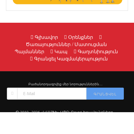
Գլխավոր
Օրենքներ
Ծառայություններ / Մատուցման
Պայմաններ
Կապ
Գաղտնիություն
Գրանցել Կազմակերպություն
Բաժանորդագրվեք մեր նորություններին․․․
ԳՐԱՆՑՎԵԼ
© 2010 - 2026 «ԿԱՄՖԻ» ՍՊԸ: Բոլոր Իրավունքները
Պաշտպանված են: