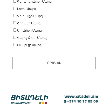
Գեղարքունիքի Մարզ
Լոռու Մարզ
Կոտայքի Մարզ
Շիրակի Մարզ
Սյունիքի Մարզ
Վայոց Ձորի Մարզ
Տավուշի Մարզ
ՈՐՈՆԵԼ