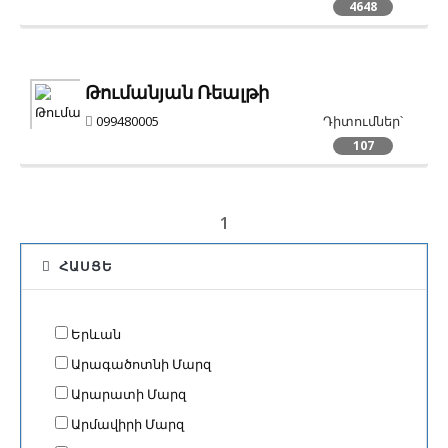
4648
Թումանյան Ռեալթի
099480005
Դիտումներ՝
107
1
ՀԱՍՑԵ
Երևան
Արագածոտնի Մարզ
Արարատի Մարզ
Արմավիրի Մարզ