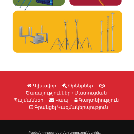
Գլխավոր
Օրենքներ
Ծառայություններ / Մատուցման
Պայմաններ
Կապ
Գաղտնիություն
Գրանցել Կազմակերպություն
Բաժանորդագրվեք մեր նորություններին․․․