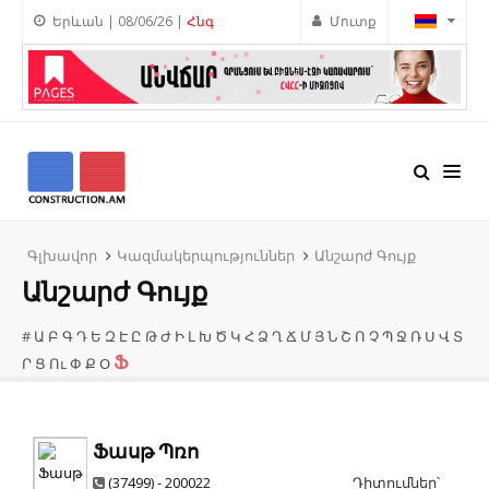
Երևան | 08/06/26 |
Հնգ
Մուտք
Գլխավոր
Կազմակերպություններ
Անշարժ Գույք
Անշարժ Գույք
#
Ա
Բ
Գ
Դ
Ե
Զ
Է
Ը
Թ
Ժ
Ի
Լ
Խ
Ծ
Կ
Հ
Ձ
Ղ
Ճ
Մ
Յ
Ն
Շ
Ո
Չ
Պ
Ջ
Ռ
Ս
Վ
Տ
Ֆ
Ր
Ց
Ու
Փ
Ք
Օ
Ֆասթ Պռո
(37499) - 200022
Դիտումներ՝