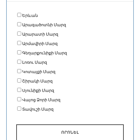
Երևան
Արագածոտնի Մարզ
Արարատի Մարզ
Արմավիրի Մարզ
Գեղարքունիքի Մարզ
Լոռու Մարզ
Կոտայքի Մարզ
Շիրակի Մարզ
Սյունիքի Մարզ
Վայոց Ձորի Մարզ
Տավուշի Մարզ
ՈՐՈՆԵԼ