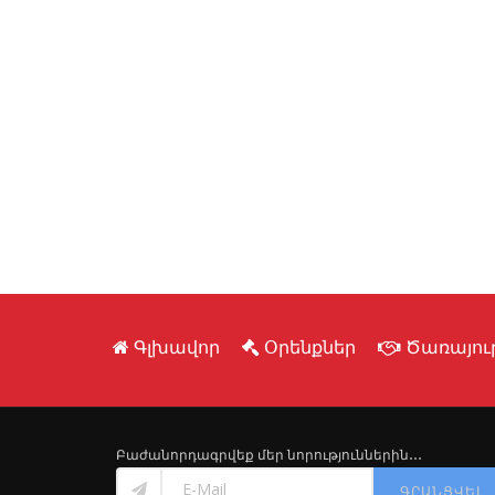
Գլխավոր
Օրենքներ
Ծառայութ
Բաժանորդագրվեք մեր նորություններին․․․
ԳՐԱՆՑՎԵԼ