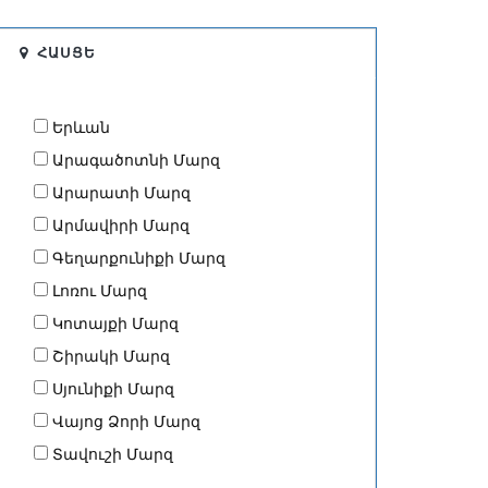
ՀԱՍՑԵ
Երևան
Արագածոտնի Մարզ
Արարատի Մարզ
Արմավիրի Մարզ
Գեղարքունիքի Մարզ
Լոռու Մարզ
Կոտայքի Մարզ
Շիրակի Մարզ
Սյունիքի Մարզ
Վայոց Ձորի Մարզ
Տավուշի Մարզ