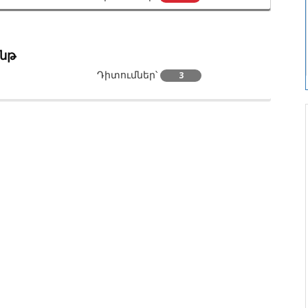
ենթ
Դիտումներ՝
3