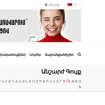
Մուտք
րակառույցներ
Լուրեր
Ապրանքանիշեր
Անշարժ Գույք
Ու
Ծ
Կ
Հ
Ձ
Ղ
Ճ
Մ
Յ
Ն
Շ
Ո
Չ
Պ
Ջ
Ռ
Ս
Վ
Տ
Ր
Ց
Փ
Ք
Օ
Ֆ