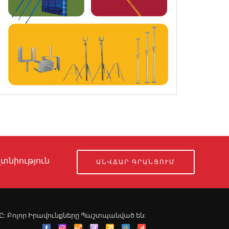
տնիություն
ԱՆՎՃԱՐ ԳՐԱՆՑՈՒՄ
ՍՊԸ: Բոլոր Իրավունքները Պաշտպանված են: