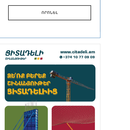
ՈՐՈՆԵԼ