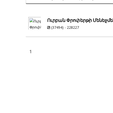
Ուրբան Փրոփերթի Մենեջմ
(37494) - 228227
1