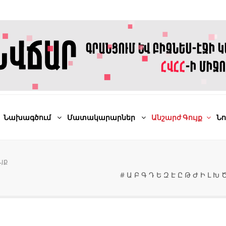
Նախագծում
Մատակարարներ
Անշարժ Գույք
Նո
յք
#
Ա
Բ
Գ
Դ
Ե
Զ
Է
Ը
Թ
Ժ
Ի
Լ
Խ