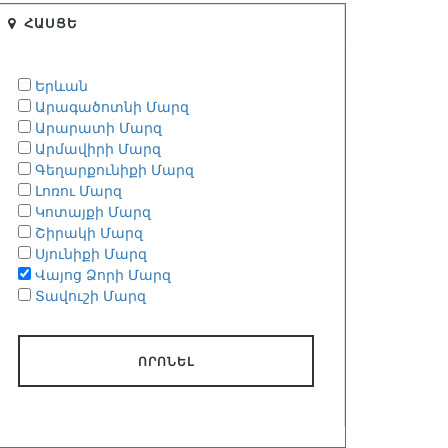
ՀԱՍՑԵ
Երևան
Արագածոտնի Մարզ
Արարատի Մարզ
Արմավիրի Մարզ
Գեղարքունիքի Մարզ
Լոռու Մարզ
Կոտայքի Մարզ
Շիրակի Մարզ
Սյունիքի Մարզ
Վայոց Ձորի Մարզ
Տավուշի Մարզ
ՈՐՈՆԵԼ