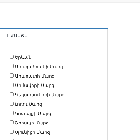
ՀԱՍՑԵ
Երևան
Արագածոտնի Մարզ
Արարատի Մարզ
Արմավիրի Մարզ
Գեղարքունիքի Մարզ
Լոռու Մարզ
Կոտայքի Մարզ
Շիրակի Մարզ
Սյունիքի Մարզ