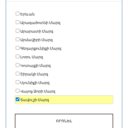
Երևան
Արագածոտնի Մարզ
Արարատի Մարզ
Արմավիրի Մարզ
Գեղարքունիքի Մարզ
Լոռու Մարզ
Կոտայքի Մարզ
Շիրակի Մարզ
Սյունիքի Մարզ
Վայոց Ձորի Մարզ
Տավուշի Մարզ
ՈՐՈՆԵԼ