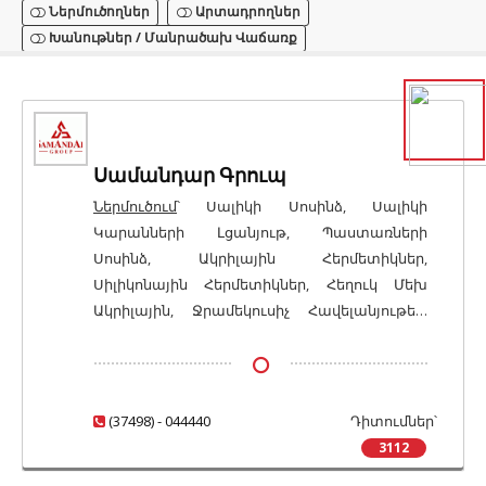
Ներմուծողներ
Արտադրողներ
Խանութներ / Մանրածախ Վաճառք
Սամանդար Գրուպ
Ներմուծում
՝ Սալիկի Սոսինձ, Սալիկի
Կարանների Լցանյութ, Պաստառների
Սոսինձ, Ակրիլային Հերմետիկներ,
Սիլիկոնային Հերմետիկներ, Հեղուկ Մեխ
Ակրիլային, Ջրամեկուսիչ Հավելանյութեր,
Զուգարանակոնքեր Կերամիկական,
Լվացարանների Ծորակներ, Խոհանոցային
Ծորակներ, Ցնցուղներ / Ցնցուղների
Կանգնակներ և Ճկափողեր (Փողրակներ),
(37498) - 044440
Դիտումներ՝
Սանհանգույցի Աքսեսուարներ, Խոհանոցի
3112
Աքսեսուարներ, Վարդակներ / Անջատիչներ /