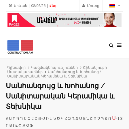
Երևան | 08/06/26 |
Հնգ
Մուտք
Գլխավոր
Կազմակերպություններ
Շինանյութի
Մատակարարներ
Սանհանգույց և Խոհանոց /
Սանիտարական Կերամիկա և Տեխնիկա
Սանհանգույց և Խոհանոց /
Սանիտարական Կերամիկա և
Տեխնիկա
Ս
#
Ա
Բ
Գ
Դ
Ե
Զ
Է
Ը
Թ
Ժ
Ի
Լ
Խ
Ծ
Կ
Հ
Ձ
Ղ
Ճ
Մ
Յ
Ն
Շ
Ո
Չ
Պ
Ջ
Ռ
Վ
Տ
Ր
Ց
Ու
Փ
Ք
Օ
Ֆ