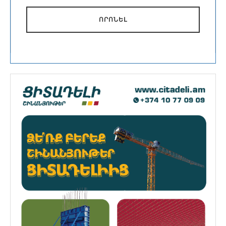
ՈՐՈՆԵԼ