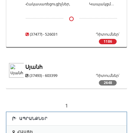
Հակասառեցուցիչներ, Կապակցման
Ջրամեկուսիչ Նյութեր, Ջրամեկուսիչ
Արագացման և Դանդաղեցման
Հեղուկներ և Քսուկներ, Հերմետիկներ,
Հավելանյութեր, Ջրամեկուսիչ
Գոլորշամեկուսիչ Նյութեր, Ձայնամեկուսիչ
Հավելանյութեր, Ջրամեկուսիչ Հիդրոֆոբ
Նյութեր, Ձայնակլանիչ Նյութեր / Ակուստիկ
Լուծույթներ և Քսանյութեր, Մանրաթելային
(37477) - 526031
Դիտումներ՝
Լուծումներ, Թրթռամեկուսացման Նյութեր և
Ամրանավորման Հավելանյութեր,
1186
Լուծումներ
Հակասեպտիկ և Հակասնկային Լուծույթներ
և Հավելանյութեր, Բետոնի Վերանորոգման
Նյութեր, Աղապատման Մաքրման և
Սյանհ
Պաշտպանման Ծածկանյութեր, Բետոնի և
Քարի Պաշտպանիչ Նյութեր և
(37493) - 603399
Դիտումներ՝
Ծածկանյութեր, Լոգախցիկներ,
2648
Փքապեռլիտի Խիճ և Ավազ, Ասֆալտի
Գործարաններ, Փքապեռլիտ,
Տանիքածածկման Ռուբերոիդե Սալիկներ /
1
Փափուկ Կղմինդր
ԱՊՐԱՆՔՆԵՐ
ՀԱՍՑԵ