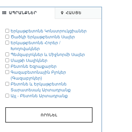
ԱՊՐԱՆՔՆԵՐ
ՀԱՍՑԵ
Երկաթբետոնե Կոնստրուկցիաներ
Ծածկի Երկաթբետոնե Սալեր
Երկաթբետոնե Հորեր /
Խողովակներ
Պեմզաբլոկներ և Միջնորմի Սալեր
Մայթի Սալիկներ
Բետոնե Եզրաքարեր
Գազաբետոնային Բլոկեր
(Գազաբլոկեր)
Բետոնե և Երկաթբետոնե
Տարատեսակ Արտադրանք
Այլ - Բետոնե Արտադրանք
ՈՐՈՆԵԼ