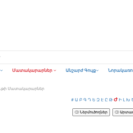
Մատակարարներ
Անշարժ Գույք
Նորակառու
ութի Մատակարարներ
Ժ
#
Ա
Բ
Գ
Դ
Ե
Զ
Է
Ը
Թ
Ի
Լ
Խ
Ներմուծողներ
Արտադ