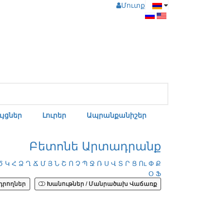
Մուտք
յցներ
Լուրեր
Ապրանքանիշեր
Բետոնե Արտադրանք
Ծ
Կ
Հ
Ձ
Ղ
Ճ
Մ
Յ
Ն
Շ
Ո
Չ
Պ
Ջ
Ռ
Ս
Վ
Տ
Ր
Ց
Ու
Փ
Ք
Օ
Ֆ
րողներ
Խանութներ / Մանրածախ Վաճառք