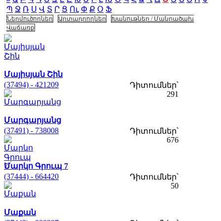
Պ
Ջ
Ռ
Ս
Վ
Տ
Ր
Ց
Ու
Փ
Ք
Օ
Ֆ
Ներմուծողներ
Արտադրողներ
Խանութներ / Մանրածախ
Վաճառք
Մայիսյան Շին
(37494) - 421209
Դիտումներ՝
291
Մարգարյանց
(37491) - 738008
Դիտումներ՝
676
Մարկո Գրուպ 7
(37444) - 664420
Դիտումներ՝
50
Մաքան