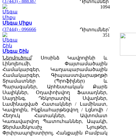
(37443) - 888387
Դիտումներ՝
1094
Մեգա Միքս
(37444) - 096666
Դիտումներ՝
351
Մեգա Շին
Ներմուծում
՝ Սոսինձ Կավրոլինի և
Լինոլեումի, Փայտամածային
Համակարգեր, Կաղապարամածային
Համակարգեր, Գիպսաստվարաթղթի
Տրամատներ (Պրոֆիլներ) և
Պարագաներ, Արհեստական Քարե
Սալիկներ, Օդափոխվող Ֆասադներ,
Սայդինգ, Դեկորատիվ Սվաղներ,
Լամինացված Հատակներ / Լամինատ,
Կավրոլին, Ինքնահարթեցվող / Լցնովի /
Հեղուկ Հատակներ, Ավտոմատ
Կառավարվող Պատուհաններ, Ապակի,
Ջերմամեկուսիչ Նյութեր,
Փրփրապոլիստիրոլ, Հանքային Բամբակ