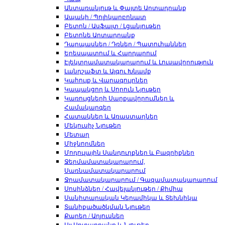
Անտառանյութ և Փայտե Արտադրանք
Ապակի / Պոլիկարբոնատ
Բետոն / Ասֆալտ / Լցանյութեր
Բետոնե Արտադրանք
Դարպասներ / Դռներ / Պատուհաններ
Երեսպատում և Հարդարում
Էլեկտրամատակարարում և Լուսավորություն
Լանդշաֆտ և Այգու Խնամք
Կահույք և Վարագույրներ
Կապակցող և Սորուն Նյութեր
Կառույցների Սարքավորումներ և
Համակարգեր
Հատակներ և Առաստաղներ
Մեկուսիչ Նյութեր
Մետաղ
Միջնորմներ
Մոդուլային Սանդուղքներ և Բազրիքներ
Ջերմամատակարարում,
Սառնամատակարարում
Ջրամատակարարում / Գազամատակարարում
Սոսինձներ / Հավելանյութեր / Քիմիա
Սանիտարական Կերամիկա և Տեխնիկա
Տանիքածածկման Նյութեր
Քարեր / Աղյուսներ