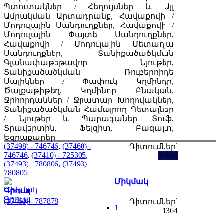
Պտուտակներ / Հեղույսներ և Այլ
Ամրակման Արտադրանք, Հավաքովի /
Մոդուլային Սանդուղքներ, Հավաքովի /
Մոդուլային Փայտե Սանդուղքներ,
Հավաքովի / Մոդուլային Մետաղյա
Սանդուղքներ, Տանիքածածկման
Գլանափաթեթավոր Նյութեր,
Տանիքածածկման Ռուբերոիդե
Սալիկներ / Փափուկ Կղմինդր,
Ծալքաթիթեղ, Կղմինդր Բնական,
Ջրհորդաններ / Ջրատար Խողովակներ,
Տանիքածածկման Համալրող Դետալներ
/ Նյութեր և Պարագաներ, Տուֆ,
Տրավերտին, Ֆելզիտ, Բազալտ,
Եզրաքարեր
(37498) - 746746
,
(37460) -
Դիտումներ՝
746746
,
(37410) - 725305
,
29853
(37493) - 780806
,
(37493) -
780805
Միկմակ
Գրուպ
(37460) - 787878
Դիտումներ՝
1
1364