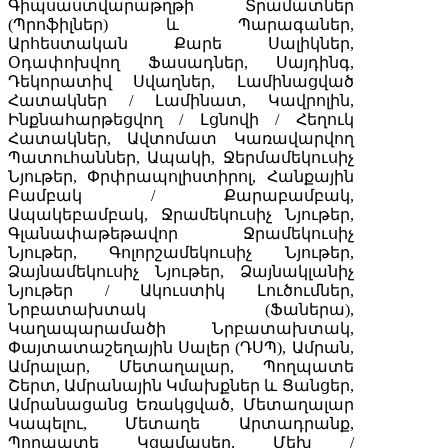
Գիպսաստվարաթղթի Տրամատներ
(Պրոֆիլներ) և Պարագաներ,
Արհեստական Քարե Սալիկներ,
Օդափոխվող Ֆասադներ, Սայդինգ,
Դեկորատիվ Սվաղներ, Լամինացված
Հատակներ / Լամինատ, Կավրոլին,
Ինքնահարթեցվող / Լցնովի / Հեղուկ
Հատակներ, Ավտոմատ Կառավարվող
Պատուհաններ, Ապակի, Ջերմամեկուսիչ
Նյութեր, Փրփրապոլիստիրոլ, Հանքային
Բամբակ / Քարաբամբակ,
Ապակեբամբակ, Ջրամեկուսիչ Նյութեր,
Գլանափաթեթավոր Ջրամեկուսիչ
Նյութեր, Գոլորշամեկուսիչ Նյութեր,
Ձայնամեկուսիչ Նյութեր, Ձայնակլանիչ
Նյութեր / Ակուստիկ Լուծումներ,
Նրբատախտակ (Ֆաներա),
Կաղապարամածի Նրբատախտակ,
Փայտատաշեղային Սալեր (ԴՍՊ), Ամրան,
Ամրալար, Մետաղալար, Պողպատե
Շերտ, Ամրանային Կմախքներ և Ցանցեր,
Ամրանացանց Եռակցված, Մետաղալար
Կապելու, Մետաղե Արտադրանք,
Պողպատե Կցամասեր, Մեխ /