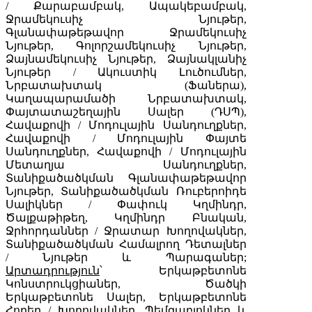
/ Քարաբամբակ, Ապակեբամբակ,
Ջրամեկուսիչ Նյութեր,
Գլանափաթեթավոր Ջրամեկուսիչ
Նյութեր, Գոլորշամեկուսիչ Նյութեր,
Ձայնամեկուսիչ Նյութեր, Ձայնակլանիչ
Նյութեր / Ակուստիկ Լուծումներ,
Նրբատախտակ (Ֆաներա),
Կաղապարամածի Նրբատախտակ,
Փայտատաշեղային Սալեր (ԴՍՊ),
Հավաքովի / Մոդուլային Սանդուղքներ,
Հավաքովի / Մոդուլային Փայտե
Սանդուղքներ, Հավաքովի / Մոդուլային
Մետաղյա Սանդուղքներ,
Տանիքածածկման Գլանափաթեթավոր
Նյութեր, Տանիքածածկման Ռուբերոիդե
Սալիկներ / Փափուկ Կղմինդր,
Ծալքաթիթեղ, Կղմինդր Բնական,
Ջրհորդաններ / Ջրատար Խողովակներ,
Տանիքածածկման Համալրող Դետալներ
/ Նյութեր և Պարագաներ;
Արտադրություն
՝ Երկաթբետոնե
Կոնստրուկցիաներ, Ծածկի
Երկաթբետոնե Սալեր, Երկաթբետոնե
Հորեր / Խողովակներ, Պեմզաբլոկներ և