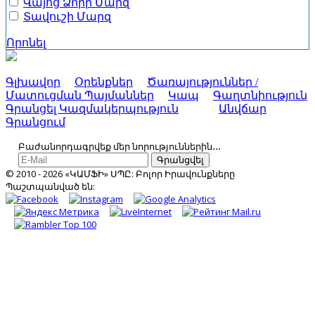
Վայոց Ձորի Մարզ
Տավուշի Մարզ
Որոնել
Գլխավոր
Օրենքներ
Ծառայություններ /
Մատուցման Պայմաններ
Կապ
Գաղտնիություն
Գրանցել Կազմակերպություն
Անվճար
Գրանցում
Բաժանորդագրվեք մեր նորություններին․․․
Գրանցվել
© 2010 - 2026 «ԿԱՄՖԻ» ՍՊԸ: Բոլոր Իրավունքները
Պաշտպանված են: