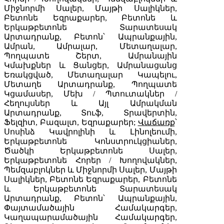
Միջնորմի Սալեր, Մայթի Սալիկներ,
Բետոնե Եզրաքարեր, Բետոնե և
Երկաթբետոնե Տարատեսակ
Արտադրանք, Բետոն՝ Ապրանքային,
Ամրան, Ամրալար, Մետաղալար,
Պողպատե Շերտ, Ամրանային
Կմախքներ և Ցանցեր, Ամրանացանց
Եռակցված, Մետաղալար Կապելու,
Մետաղե Արտադրանք, Պողպատե
Կցամասեր, Մեխ / Պտուտակներ /
Հեղույսներ և Այլ Ամրակման
Արտադրանք, Տուֆ, Տրավերտին,
Ֆելզիտ, Բազալտ, Եզրաքարեր;
Վաճառք
՝
Սոսինձ Կավրոլինի և Լինոլեումի,
Երկաթբետոնե Կոնստրուկցիաներ,
Ծածկի Երկաթբետոնե Սալեր,
Երկաթբետոնե Հորեր / Խողովակներ,
Պեմզաբլոկներ և Միջնորմի Սալեր, Մայթի
Սալիկներ, Բետոնե Եզրաքարեր, Բետոնե
և Երկաթբետոնե Տարատեսակ
Արտադրանք, Բետոն՝ Ապրանքային,
Փայտամածային Համակարգեր,
Կաղապարամածային Համակարգեր,