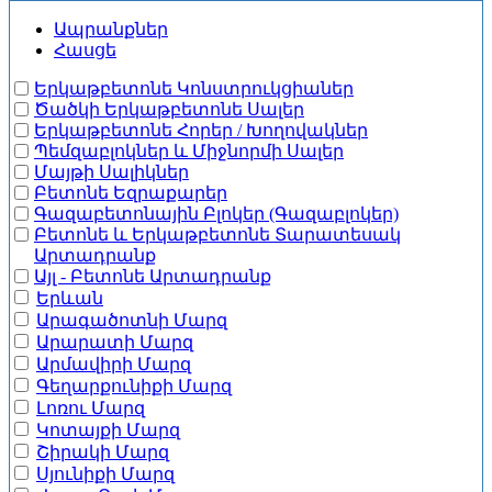
Ապրանքներ
Հասցե
Երկաթբետոնե Կոնստրուկցիաներ
Ծածկի Երկաթբետոնե Սալեր
Երկաթբետոնե Հորեր / Խողովակներ
Պեմզաբլոկներ և Միջնորմի Սալեր
Մայթի Սալիկներ
Բետոնե Եզրաքարեր
Գազաբետոնային Բլոկեր (Գազաբլոկեր)
Բետոնե և Երկաթբետոնե Տարատեսակ
Արտադրանք
Այլ - Բետոնե Արտադրանք
Երևան
Արագածոտնի Մարզ
Արարատի Մարզ
Արմավիրի Մարզ
Գեղարքունիքի Մարզ
Լոռու Մարզ
Կոտայքի Մարզ
Շիրակի Մարզ
Սյունիքի Մարզ