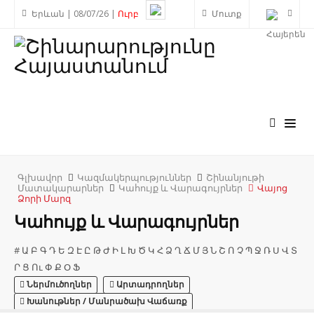
Երևան | 08/07/26 |
Ուրբ
Մուտք
Գլխավոր
Կազմակերպություններ
Շինանյութի
Մատակարարներ
Կահույք և Վարագույրներ
Վայոց
Ձորի Մարզ
Կահույք և Վարագույրներ
#
Ա
Բ
Գ
Դ
Ե
Զ
Է
Ը
Թ
Ժ
Ի
Լ
Խ
Ծ
Կ
Հ
Ձ
Ղ
Ճ
Մ
Յ
Ն
Շ
Ո
Չ
Պ
Ջ
Ռ
Ս
Վ
Տ
Ր
Ց
Ու
Փ
Ք
Օ
Ֆ
Ներմուծողներ
Արտադրողներ
Խանութներ / Մանրածախ Վաճառք