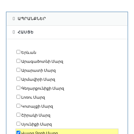
ԱՊՐԱՆՔՆԵՐ
ՀԱՍՑԵ
Երևան
Արագածոտնի Մարզ
Արարատի Մարզ
Արմավիրի Մարզ
Գեղարքունիքի Մարզ
Լոռու Մարզ
Կոտայքի Մարզ
Շիրակի Մարզ
Սյունիքի Մարզ
Վայոց Ձորի Մարզ