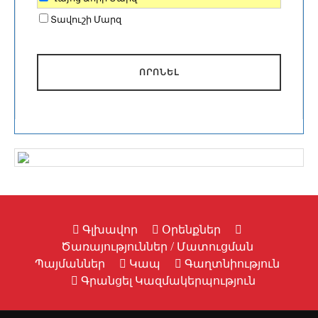
Տավուշի Մարզ
ՈՐՈՆԵԼ
Գլխավոր
Օրենքներ
Ծառայություններ / Մատուցման
Պայմաններ
Կապ
Գաղտնիություն
Գրանցել Կազմակերպություն