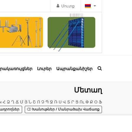
Մուտք
րակառույցներ
Լուրեր
Ապրանքանիշեր
Մետաղ
Կ
Հ
Ձ
Ղ
Ճ
Մ
Յ
Ն
Շ
Ո
Չ
Պ
Ջ
Ռ
Ս
Վ
Տ
Ր
Ց
Ու
Փ
Ք
Օ
Ֆ
ադրողներ
Խանութներ / Մանրածախ Վաճառք