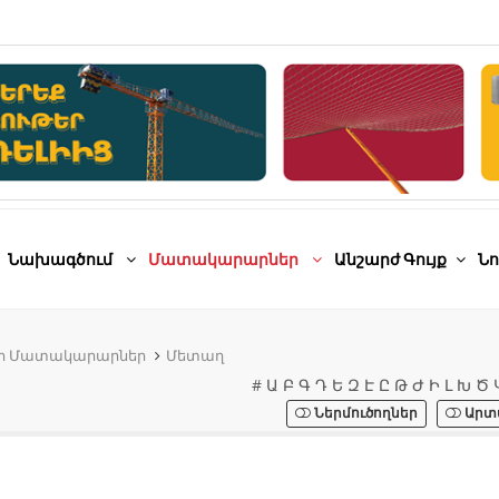
Նախագծում
Մատակարարներ
Անշարժ Գույք
Նո
թի Մատակարարներ
Մետաղ
#
Ա
Բ
Գ
Դ
Ե
Զ
Է
Ը
Թ
Ժ
Ի
Լ
Խ
Ծ
Ներմուծողներ
Արտ