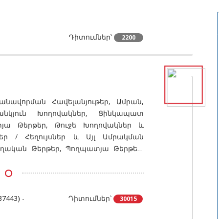
Դիտումներ՝
2200
անավորման Հավելանյութեր, Ամրան,
անկյուն Խողովակներ, Ցինկապատ
յա Թերթեր, Թուջե Խողովակներ և
ր / Հեղույսներ և Այլ Ամրակման
ական Թերթեր, Պողպատյա Թերթեր,
տալներ / Նյութեր և Պարագաներ,
 և Կցամասեր, Բաքեր և Ցիստերներ;
թղթի Տրամատներ (Պրոֆիլներ) և
ն Կմախքներ և Ցանցեր, Ամրանացանց
37443) -
Դիտումներ՝
30015
Ցանց Եռակցված, Գլանափաթեթավոր
տ Ցանկապատ, Մետաղական Կղմինդր,