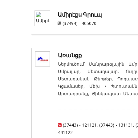
Ամիրէքս Գրուպ
(37494) - 405070
Առանցք
Ներմուծում
՝ Մանրաթելային Ամր
Ամրալար, Մետաղալար, Ուղղ
Մետաղական Թերթեր, Պողպատ
Կցամասեր, Մեխ / Պտուտակնե
Արտադրանք, Ցինկապատ Մետաղ
Տանիքածածկման Համալրող Դե
Ջրամատակարարման Խողովակներ
Արտադրություն
՝ Գիպսաստվարա
Պարագաներ, Ամրան, Ամրանայի
(37443) - 121121
,
(37443) - 131131
,
(
Եռակցված, Գլանափաթեթավոր 
441122
Ցանց Գործված, Փշալար և Փշո