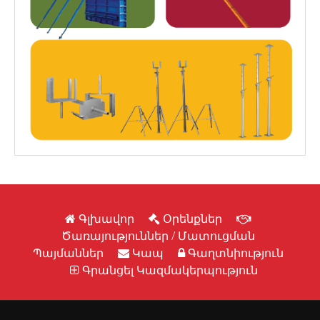
Գլխավոր
Օրենքներ
Ծառայություններ / Մատուցման
Պայմաններ
Կապ
Գաղտնիություն
Գրանցել Կազմակերպություն