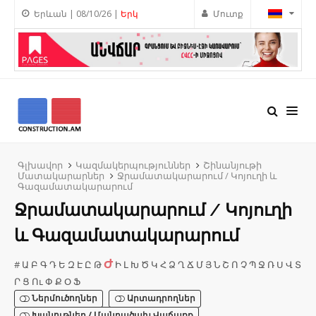
Երևան | 08/10/26 |
Երկ
Մուտք
Գլխավոր
Կազմակերպություններ
Շինանյութի
Մատակարարներ
Ջրամատակարարում / Կոյուղի և
Գազամատակարարում
Ջրամատակարարում / Կոյուղի
և Գազամատակարարում
Ժ
#
Ա
Բ
Գ
Դ
Ե
Զ
Է
Ը
Թ
Ի
Լ
Խ
Ծ
Կ
Հ
Ձ
Ղ
Ճ
Մ
Յ
Ն
Շ
Ո
Չ
Պ
Ջ
Ռ
Ս
Վ
Տ
Ր
Ց
Ու
Փ
Ք
Օ
Ֆ
Ներմուծողներ
Արտադրողներ
Խանութներ / Մանրածախ Վաճառք