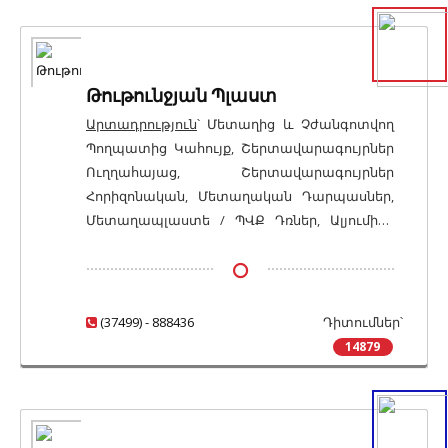
Թութունջյան Պլաստ
Արտադրություն
՝ Մետաղից և Չժանգոտվող
Պողպատից Կահույք, Շերտավարագույրներ
Ուղղահայաց, Շերտավարագույրներ
Հորիզոնական, Մետաղական Դարպասներ,
Մետաղապլաստե / ՊՎՔ Դռներ, Ալյումինե
Դռներ, Մետաղապլաստե / ՊՎՔ
Պատուհաններ, Ալյումինե Պատուհաններ,
Ապակի, Ապակենախշեր (Վիտրաժներ)
(37499) - 888436
Դիտումներ՝
14879