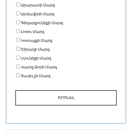
Արարատի Մարզ
Արմավիրի Մարզ
Գեղարքունիքի Մարզ
Լոռու Մարզ
Կոտայքի Մարզ
Շիրակի Մարզ
Սյունիքի Մարզ
Վայոց Ձորի Մարզ
Տավուշի Մարզ
ՈՐՈՆԵԼ