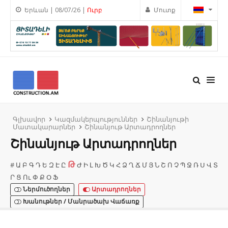
Երևան | 08/07/26 |
Ուրբ
Մուտք
Գլխավոր
Կազմակերպություններ
Շինանյութի
Մատակարարներ
Շինանյութ Արտադրողներ
Շինանյութ Արտադրողներ
Թ
#
Ա
Բ
Գ
Դ
Ե
Զ
Է
Ը
Ժ
Ի
Լ
Խ
Ծ
Կ
Հ
Ձ
Ղ
Ճ
Մ
Յ
Ն
Շ
Ո
Չ
Պ
Ջ
Ռ
Ս
Վ
Տ
Ր
Ց
Ու
Փ
Ք
Օ
Ֆ
Ներմուծողներ
Արտադրողներ
Խանութներ / Մանրածախ Վաճառք