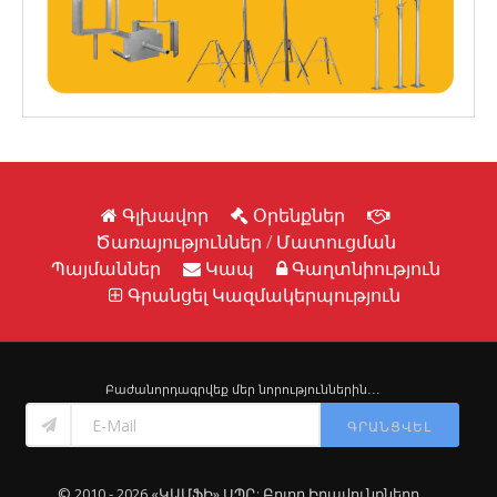
Գլխավոր
Օրենքներ
Ծառայություններ / Մատուցման
Պայմաններ
Կապ
Գաղտնիություն
Գրանցել Կազմակերպություն
Բաժանորդագրվեք մեր նորություններին․․․
ԳՐԱՆՑՎԵԼ
© 2010 - 2026 «ԿԱՄՖԻ» ՍՊԸ: Բոլոր Իրավունքները