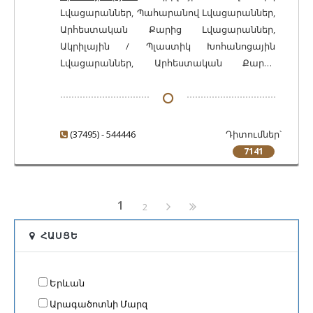
Լվացարաններ, Պահարանով Լվացարաններ,
Արհեստական Քարից Լվացարաններ,
Ակրիլային / Պլաստիկ Խոհանոցային
Լվացարաններ, Արհեստական Քարից
Խոհանոցային Լվացարաններ, Պատվերով
Կահույք, Խոհանոցի Կահույք, Բնակելի
Կահույք, Ննջասենյակի Կահույք,
Հյուրասենյակի Կահույք, Սեղանածածկ,
(37495) - 544446
Դիտումներ՝
Փայտատաշեղային և Փայտաթելային
7141
Սալերից Կահույք, Պատուհանագոգեր Քարե,
Պատուհանագոգեր Արհեստական Քարից
1
2
ՀԱՍՑԵ
Երևան
Արագածոտնի Մարզ