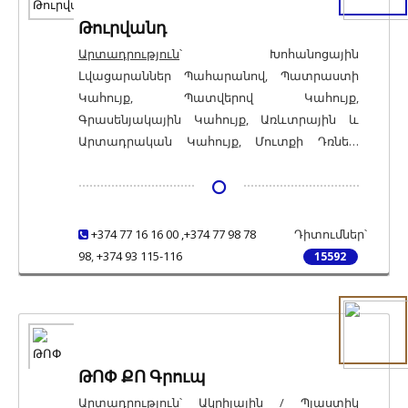
Թուրվանդ
Արտադրություն
՝ Խոհանոցային
Լվացարաններ Պահարանով, Պատրաստի
Կահույք, Պատվերով Կահույք,
Գրասենյակային Կահույք, Առևտրային և
Արտադրական Կահույք, Մուտքի Դռներ,
Մուտքի Մետաղական Դռներ, Միջսենյակային
Դռներ, Միջսենյակային Փայտե Դռներ,
Միջսենյակային Շպոնապատ Դռներ, Ամրան,
Ամրանային Կմախքներ և Ցանցեր, Մետաղե
+374 77 16 16 00 ,+374 77 98 78
Դիտումներ՝
Արտադրանք, Չժանգոտվող Պողպատից
98
,
+374 93 115-116
15592
Արտադրանք
ԹՈՓ ՔՈ Գրուպ
Արտադրություն
՝ Ակրիլային / Պլաստիկ