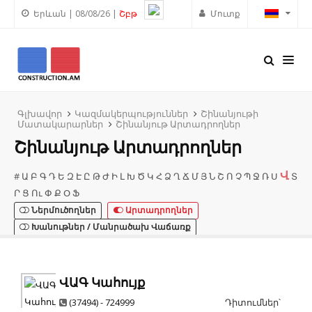
Երևան | 08/08/26 |
Շբթ
Մուտք
Գլխավոր
Կազմակերպություններ
Շինանյութի
Մատակարարներ
Շինանյութ Արտադրողներ
Շինանյութ Արտադրողներ
Վ
#
Ա
Բ
Գ
Դ
Ե
Զ
Է
Ը
Թ
Ժ
Ի
Լ
Խ
Ծ
Կ
Հ
Ձ
Ղ
Ճ
Մ
Յ
Ն
Շ
Ո
Չ
Պ
Ջ
Ռ
Ս
Տ
Ր
Ց
Ու
Փ
Ք
Օ
Ֆ
Ներմուծողներ
Արտադրողներ
Խանութներ / Մանրածախ Վաճառք
ՎԱԳ Կահույք
(37494) - 724999
Դիտումներ՝