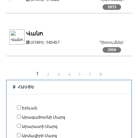
5973
Վանո
(37491) - 565457
Դիտումներ՝
2956
1
2
3
4
5
ՀԱՍՑԵ
Երևան
Արագածոտնի Մարզ
Արարատի Մարզ
Արմավիրի Մարզ