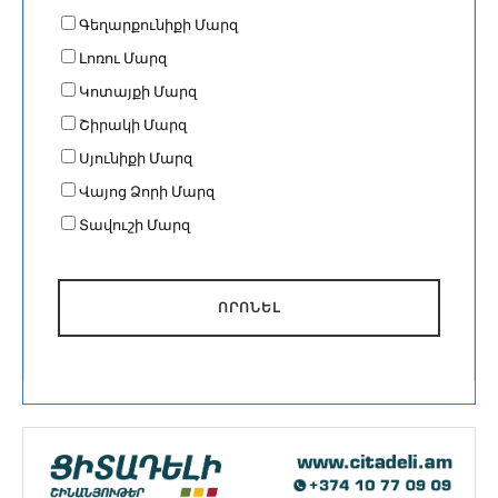
Գեղարքունիքի Մարզ
Լոռու Մարզ
Կոտայքի Մարզ
Շիրակի Մարզ
Սյունիքի Մարզ
Վայոց Ձորի Մարզ
Տավուշի Մարզ
ՈՐՈՆԵԼ