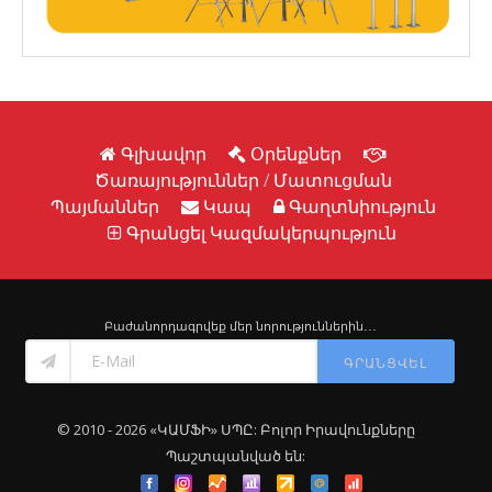
Գլխավոր
Օրենքներ
Ծառայություններ / Մատուցման
Պայմաններ
Կապ
Գաղտնիություն
Գրանցել Կազմակերպություն
Բաժանորդագրվեք մեր նորություններին․․․
ԳՐԱՆՑՎԵԼ
© 2010 - 2026 «ԿԱՄՖԻ» ՍՊԸ: Բոլոր Իրավունքները
Պաշտպանված են: