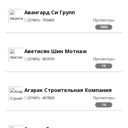
Авангард Си Групп
(37491) - 750403
Просмотры։
7005
Аветисян Шин Мотнаж
(37455) - 907070
Просмотры։
10
Агарак Строительная Компания
(37491) - 407826
Просмотры։
14