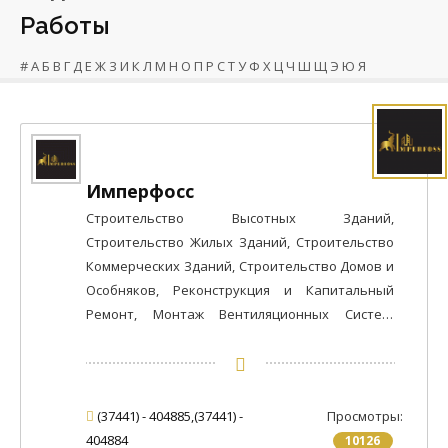
Работы
#
А
Б
В
Г
Д
Е
Ж
З
И
К
Л
М
Н
О
П
Р
С
Т
У
Ф
Х
Ц
Ч
Ш
Щ
Э
Ю
Я
Имперфосс
Строительство Высотных Зданий,
Строительство Жилых Зданий, Строительство
Коммерческих Зданий, Строительство Домов и
Особняков, Реконструкция и Капитальный
Ремонт, Монтаж Вентиляционных Систем,
Электромонтажные Работы / Внутренние,
Настилка Полов из Рулонных Материалов,
Ламинированные Полы, Устройство Полов
Специального Назначения, Стеклянные Полы,
(37441) - 404885,(37441) -
Просмотры:
Устройство Деревянных / Паркетных Полов,
404884
10126