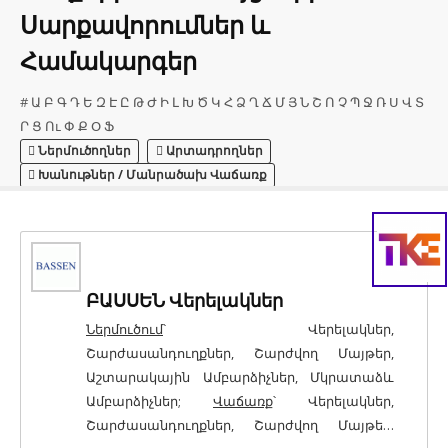
Սարքավորումներ և
Համակարգեր
#
Ա
Բ
Գ
Դ
Ե
Զ
Է
Ը
Թ
Ժ
Ի
Լ
Խ
Ծ
Կ
Հ
Ձ
Ղ
Ճ
Մ
Յ
Ն
Շ
Ո
Չ
Պ
Ջ
Ռ
Ս
Վ
Տ
Ր
Ց
Ու
Փ
Ք
Օ
Ֆ
Ներմուծողներ
Արտադրողներ
Խանութներ / Մանրածախ Վաճառք
ԲԱՍՍԵՆ Վերելակներ
Ներմուծում
՝ Վերելակներ,
Շարժասանդուղքներ, Շարժվող Մայթեր,
Աշտարակային Ամբարձիչներ, Մկրատաձև
Ամբարձիչներ;
Վաճառք
՝ Վերելակներ,
Շարժասանդուղքներ, Շարժվող Մայթեր,