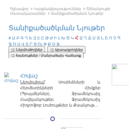
Գլխավոր
Կազմակերպություններ
Շինանյութի
Մատակարարներ
Տանիքածածկման Նյութեր
Տանիքածածկման Նյութեր
Հ
#
Ա
Բ
Գ
Դ
Ե
Զ
Է
Ը
Թ
Ժ
Ի
Լ
Խ
Ծ
Կ
Ձ
Ղ
Ճ
Մ
Յ
Ն
Շ
Ո
Չ
Պ
Ջ
Ռ
Ս
Վ
Տ
Ր
Ց
Ու
Փ
Ք
Օ
Ֆ
Ներմուծողներ
Արտադրողներ
Խանութներ / Մանրածախ Վաճառք
Հովաշ
Ներմուծում
՝ Սոսինձների և
Հերմետիկների Հիմքեր
(Պրայմերներ), Ջրամեկուսիչ
Հավելանյութեր, Ջրամեկուսիչ
Հիդրոֆոբ Լուծույթներ և Քսանյութեր,
Սայդինգ, Նախաներկեր, Ապակի,
Ջերմամեկուսիչ Նյութեր, Հանքային
Բամբակ / Քարաբամբակ,
Ապակեբամբակ, Ջրամեկուսիչ