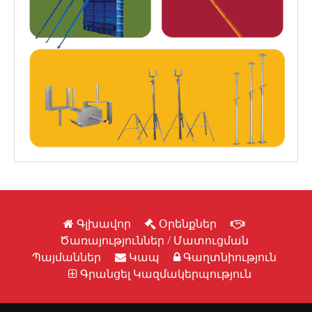
Նրբատախտակ (Ֆաներա),
Կաղապարամածի Նրբատախտակ,
Ալյումինե Արտադրանք, Հավաքովի /
Մոդուլային Բազրիքներ, Ապակյա
Սանդուղքներ, Հավաքովի Ապակե
Միջնորմներ, Ապակե Միջնորմներ, Ալյումինե
Միջնորմներ, Ապակե Տանիքներ
Գլխավոր
Օրենքներ
Ծառայություններ / Մատուցման
Պայմաններ
Կապ
Գաղտնիություն
Գրանցել Կազմակերպություն