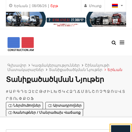
Երևան | 08/08/26 |
Շբթ
Մուտք
Գլխավոր
Կազմակերպություններ
Շինանյութի
Մատակարարներ
Տանիքածածկման Նյութեր
Երևան
Տանիքածածկման Նյութեր
#
Ա
Բ
Գ
Դ
Ե
Զ
Է
Ը
Թ
Ժ
Ի
Լ
Խ
Ծ
Կ
Հ
Ձ
Ղ
Ճ
Մ
Յ
Ն
Շ
Ո
Չ
Պ
Ջ
Ռ
Ս
Վ
Տ
Ր
Ց
Ու
Փ
Ք
Օ
Ֆ
Ներմուծողներ
Արտադրողներ
Խանութներ / Մանրածախ Վաճառք