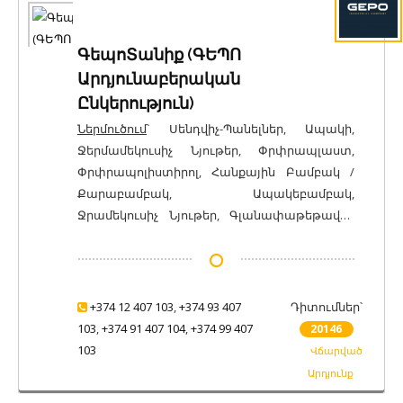
ԳեպոՏանիք (ԳԵՊՈ
Արդյունաբերական
Ընկերություն)
Ներմուծում
՝ Սենդվիչ-Պանելներ, Ապակի,
Ջերմամեկուսիչ Նյութեր, Փրփրապլաստ,
Փրփրապոլիստիրոլ, Հանքային Բամբակ /
Քարաբամբակ, Ապակեբամբակ,
Ջրամեկուսիչ Նյութեր, Գլանափաթեթավոր
Ջրամեկուսիչ Նյութեր, Ձայնամեկուսիչ
Նյութեր, Մետաղալար, Ուղղանկյուն
Խողովակներ, Պողպատե Կլոր Խողովակներ,
Ցինկապատ Տեսակային Գլանվածք,
+374 12 407 103
,
+374 93 407
Դիտումներ՝
Պողպատե Երկտավր, Պողպատե Անկյուն,
103
,
+374 91 407 104
,
+374 99 407
20146
Ցինկապատ Մետաղական Թերթեր,
103
Վճարված
Ցինկապատ Հարթ Գլանվածք,
Արդյունք
Գլանափաթեթավոր Ցանց Եռակցված,