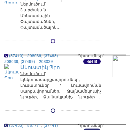
Ներմուծում
՝
Շարժական
Մոնտաժային
Փայտամածներ,
Փայտամածային
Համակարգեր,
Կաղապարամածային
Համակարգեր,
Շարժական
(37410) - 208039
,
(37498) -
Դիտումներ՝
Մոնտաժային
208039
,
(37499) - 208039
Սանդուղքներ,
46415
Ակուստիկ Պրո
Նրբատախտակ
(Ֆաներա),
Ներմուծում
՝
Կաղապարամածի
Էլեկտրասարքավորումներ,
Նրբատախտակ
Լուսատուներ / Լուսավորման
Սարքավորումներ, Ձայնամեկուսիչ
Նյութեր, Ձայնակլանիչ Նյութեր /
Ակուստիկ Լուծումներ
(37455) - 887771
,
(37441) -
Դիտումներ՝