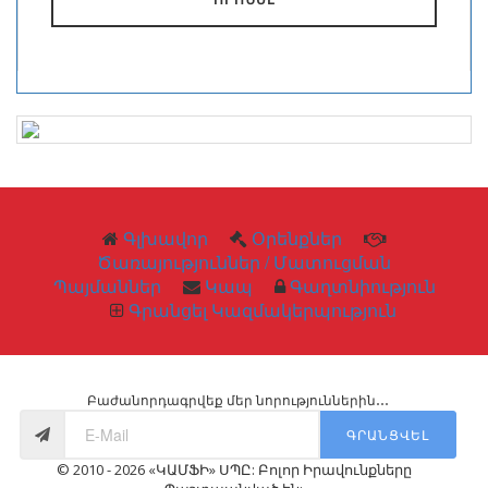
Գլխավոր
Օրենքներ
Ծառայություններ / Մատուցման
Պայմաններ
Կապ
Գաղտնիություն
Գրանցել Կազմակերպություն
Բաժանորդագրվեք մեր նորություններին․․․
ԳՐԱՆՑՎԵԼ
© 2010 - 2026 «ԿԱՄՖԻ» ՍՊԸ: Բոլոր Իրավունքները