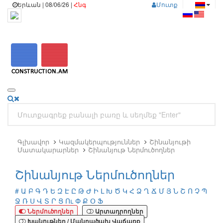
Երևան | 08/06/26 |
Հնգ
Մուտք
Գլխավոր
Կազմակերպություններ
Շինանյութի
Մատակարարներ
Շինանյութ Ներմուծողներ
Շինանյութ Ներմուծողներ
#
Ա
Բ
Գ
Դ
Ե
Զ
Է
Ը
Թ
Ժ
Ի
Լ
Խ
Ծ
Կ
Հ
Ձ
Ղ
Ճ
Մ
Յ
Ն
Շ
Ո
Չ
Պ
Ջ
Ռ
Ս
Վ
Տ
Ր
Ց
Ու
Փ
Ք
Օ
Ֆ
Ներմուծողներ
Արտադրողներ
Խանութներ / Մանրածախ Վաճառք