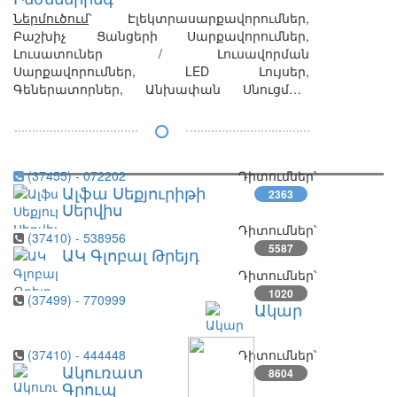
Ներմուծում
՝ Էլեկտրասարքավորումներ,
Բաշխիչ Ցանցերի Սարքավորումներ,
Լուսատուներ / Լուսավորման
Սարքավորումներ, LED Լույսեր,
Գեներատորներ, Անխափան Սնուցման
Աղբյուրներ / Ռեզերվի Ավտոմատ Միացման
Սարքեր / Ակումուլյատորներ,
Պահպանական Ահազանգման
Համակարգեր և Սարքեր, Տեսահսկման
(37455) - 072202
Դիտումներ՝
Համակարգեր և Սարքեր, Հակահրդեհային
Ալֆա Սեքյուրիթի
Ահազանգման Համակարգեր և Սարքեր,
2363
Սերվիս
Հրդեհամարման Համակարգեր և Սարքեր,
Դիտումներ՝
Խելացի Տուն Համակարգեր
(37410) - 538956
5587
ԱԿ Գլոբալ Թրեյդ
Դիտումներ՝
1020
(37499) - 770999
Ակար
(37410) - 444448
Դիտումներ՝
Ակուռատ
8604
Գրուպ