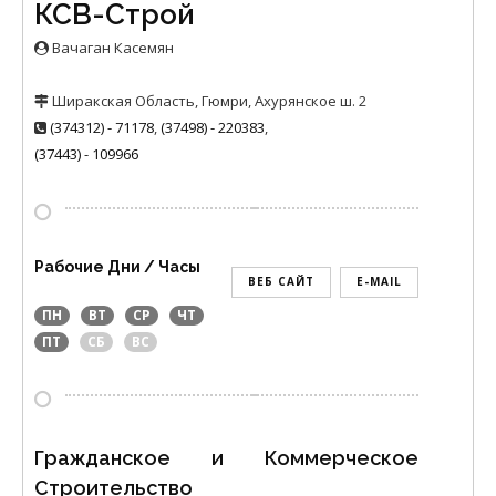
КСВ-Строй
Вачаган Касемян
Ширакская Область, Гюмри, Ахурянское ш. 2
(374312) - 71178
,
(37498) - 220383
,
(37443) - 109966
Рабочие Дни / Часы
ВЕБ САЙТ
E-MAIL
ПН
ВТ
СР
ЧТ
ПТ
СБ
ВС
Гражданское и Коммерческое
Строительство