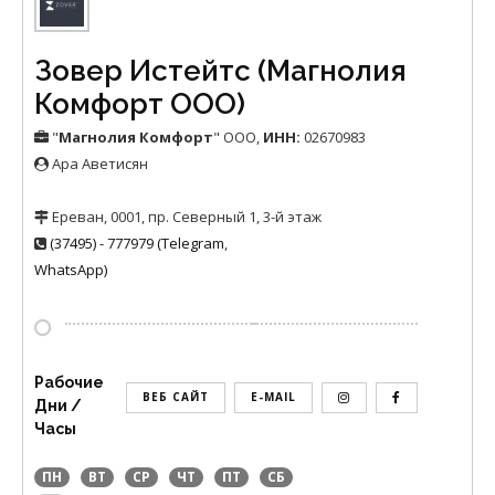
Зовер Истейтс (Магнолия
Комфорт ООО)
"
Магнолия Комфорт
" ООО
,
ИНН:
02670983
Ара Аветисян
Ереван, 0001, пр. Северный 1, 3-й этаж
(37495) - 777979 (Telegram
,
WhatsApp)
Рабочие
ВЕБ САЙТ
E-MAIL
Дни /
Часы
ПН
ВТ
СР
ЧТ
ПТ
СБ