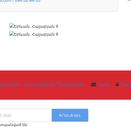
il.com
/
094-52-68-55
յուններ / Մատուցման Պայմաններ
Կապ
Գաղ
ԳՐԱՆՑՎԵԼ
աշտպանված են: