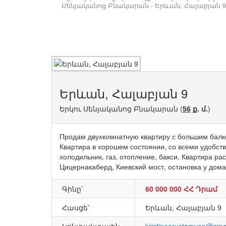
Սենյականոց Բնակարան - Երևան, Հալաբյան 9
Երևան, Հալաբյան 9
Երկու Սենյականոց Բնակարան (
ք. մ.
)
56
Продам двухкомнатную квартиру с большим балко
Квартира в хорошем состоянии, со всеми удобст
холодильник, газ, отопление, бакси. Квартира р
Цицернакаберд, Киевский мост, остановка у дом
Գինը՝
60 000 000 ՀՀ Դրամ
Հասցե՝
Երևան, Հալաբյան 9