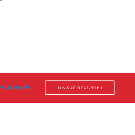
տնիություն
ԱՆՎՃԱՐ ԳՐԱՆՑՈՒՄ