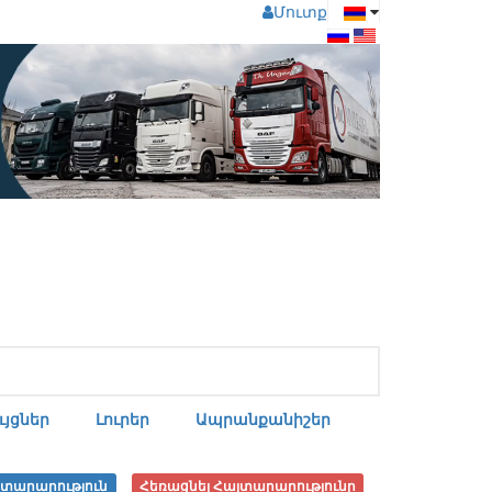
Մուտք
յցներ
Լուրեր
Ապրանքանիշեր
յտարարություն
Հեռացնել Հայտարարությունը