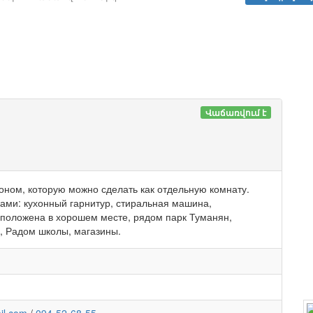
Վաճառվում է
ном, которую можно сделать как отдельную комнату.
вами: кухонный гарнитур, стиральная машина,
асположена в хорошем месте, рядом парк Туманян,
а, Радом школы, магазины.