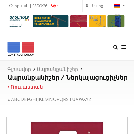
Երևան | 08/09/26 |
Կիր
Մուտք
Գլխավոր
Ապրանքանիշեր
Ապրանքանիշեր / Ներկայացուցիչներ
Ռուսաստան
#
A
B
C
D
E
F
G
H
I
J
K
L
M
N
O
P
Q
R
S
T
U
V
W
X
Y
Z