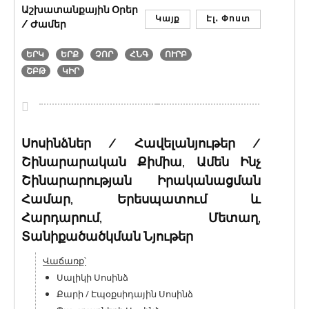
Աշխատանքային Օրեր
Կայք
Էլ․ Փոստ
/ Ժամեր
ԵՐԿ
ԵՐՔ
ՉՈՐ
ՀՆԳ
ՈՒՐԲ
ՇԲԹ
ԿԻՐ
Սոսինձներ / Հավելանյութեր /
Շինարարական Քիմիա, Ամեն Ինչ
Շինարարության Իրականացման
Համար, Երեսպատում և
Հարդարում, Մետաղ,
Տանիքածածկման Նյութեր
Վաճառք՝
Սալիկի Սոսինձ
Քարի / Էպօքսիդային Սոսինձ