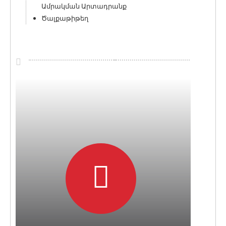
Ամրակման Արտադրանք
Ծալքաթիթեղ