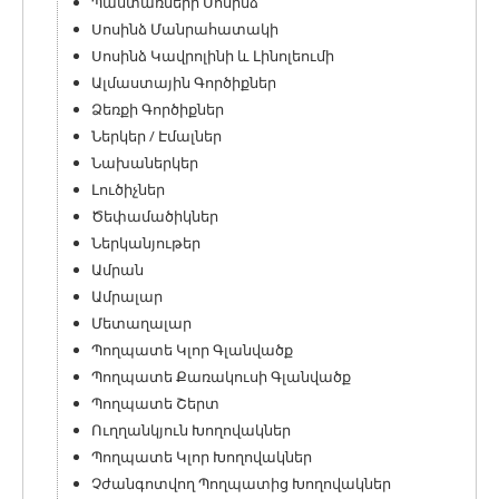
Պաստառների Սոսինձ
Սոսինձ Մանրահատակի
Սոսինձ Կավրոլինի և Լինոլեումի
Ալմաստային Գործիքներ
Ձեռքի Գործիքներ
Ներկեր / Էմալներ
Նախաներկեր
Լուծիչներ
Ծեփամածիկներ
Ներկանյութեր
Ամրան
Ամրալար
Մետաղալար
Պողպատե Կլոր Գլանվածք
Պողպատե Քառակուսի Գլանվածք
Պողպատե Շերտ
Ուղղանկյուն Խողովակներ
Պողպատե Կլոր Խողովակներ
Չժանգոտվող Պողպատից Խողովակներ