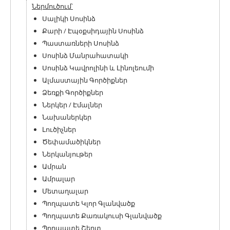
Ներմուծում՝
Սալիկի Սոսինձ
Քարի / Էպօքսիդային Սոսինձ
Պաստառների Սոսինձ
Սոսինձ Մանրահատակի
Սոսինձ Կավրոլինի և Լինոլեումի
Ալմաստային Գործիքներ
Ձեռքի Գործիքներ
Ներկեր / Էմալներ
Նախաներկեր
Լուծիչներ
Ծեփամածիկներ
Ներկանյութեր
Ամրան
Ամրալար
Մետաղալար
Պողպատե Կլոր Գլանվածք
Պողպատե Քառակուսի Գլանվածք
Պողպատե Շերտ