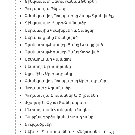
Ցինկապատ Մետաղական Թերթեր
Պողպատյա Թերթեր
Չժանգոտվող Պողպատից Հարթ Գլանվածք
Ցինկապատ Հարթ Գլանվածք
Ամրանային Կմախքներ և Ցանցեր
Ամրանացանց Եռակցված
Գլանափաթեթավոր Ցանց Եռակցված
Գլանափաթեթավոր Ցանց Գործված
Մետաղալար Կապելու
Մետաղե Արտադրանք
Ալյումինե Արտադրանք
Չժանգոտվող Պողպատից Արտադրանք
Պողպատե Կցամասեր
Պողպատյա Ճոպաններ և Շղթաներ
Փշալար և Փշոտ Ցանկապատ
Մետաղական Վանդակաճաղեր
Դարբնագործական Արտադրանք
Ձուլվածքներ
Մեխ / Պտուտակներ / Հեղույսներ և Այլ