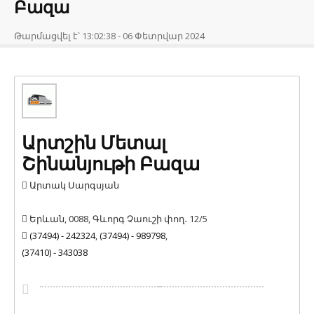
Բազա
Թարմացվել է՝ 13:02:38 - 06 Փետրվար 2024
Արտշին Մետալ
Շինանյութի Բազա
Արտակ Սարգսյան
Երևան, 0088, Գևորգ Չաուշի փող․ 12/5
(37494) - 242324
,
(37494) - 989798
,
(37410) - 343038