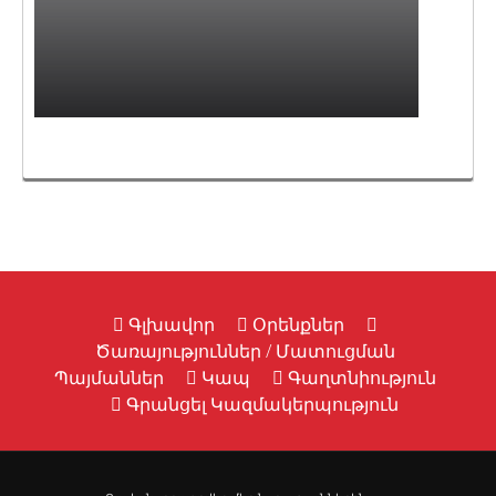
Գլխավոր
Օրենքներ
Ծառայություններ / Մատուցման
Պայմաններ
Կապ
Գաղտնիություն
Գրանցել Կազմակերպություն