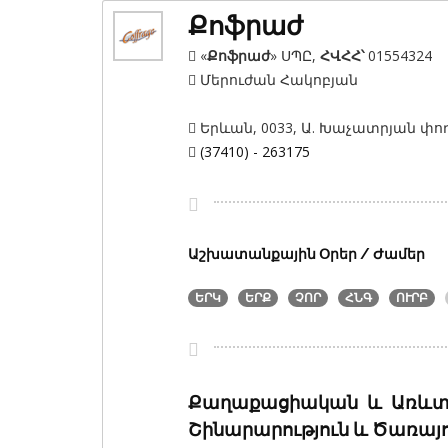
Քոֆրաժ
«
Քոֆրաժ
» ՍՊԸ
,
ՀՎՀՀ՝
01554324
Մերուժան Հակոբյան
Երևան, 0033, Ա. Խաչատրյան փող.
(37410) - 263175
Աշխատանքային Օրեր / Ժամեր
ԵՐԿ
ԵՐՔ
ՉՈՐ
ՀՆԳ
ՈՒՐԲ
Քաղաքացիական և Առևտր
Շինարարություն և Ծառայո