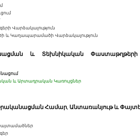
ւմ
ցում
մ
երի Վարձակալություն
ի և Կաղապարամածի Վարձակալություն
անացման և Տեխնիկական Փաստաթղթերի 
անացում
ական և Արտադրական Կառույցներ
 Իրականացման Համար, Անտառանյութ և Փայ
Փայտամածներ
գեր