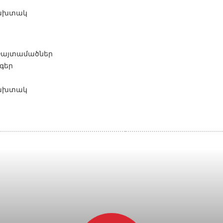
ախտակ
Փայտամածներ
գեր
ախտակ