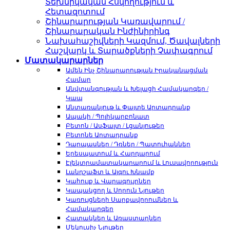
Տեխնիկական Հսկողություն և
Հետազոտում
Շինարարության Կառավարում /
Շինարարական Ինժինիրինգ
Նախահաշիվների Կազմում, Ծավալների
Հաշվարկ և Տարածքների Չափագրում
Մատակարարներ
Ամեն Ինչ Շինարարության Իրականացման
Համար
Անվտանգության և Խելացի Համակարգեր /
Կապ
Անտառանյութ և Փայտե Արտադրանք
Ապակի / Պոլիկարբոնատ
Բետոն / Ասֆալտ / Լցանյութեր
Բետոնե Արտադրանք
Դարպասներ / Դռներ / Պատուհաններ
Երեսպատում և Հարդարում
Էլեկտրամատակարարում և Լուսավորություն
Լանդշաֆտ և Այգու Խնամք
Կահույք և Վարագույրներ
Կապակցող և Սորուն Նյութեր
Կառույցների Սարքավորումներ և
Համակարգեր
Հատակներ և Առաստաղներ
Մեկուսիչ Նյութեր