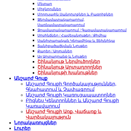
Մետաղ
Միջնորմներ
Մոդուլային Սանդուղքներ և Բազրիքներ
Ջերմամատակարարում,
Սառնամատակարարում
Ջրամատակարարում / Գազամատակարարում
Սոսինձներ / Հավելանյութեր / Քիմիա
Սանիտարական Կերամիկա և Տեխնիկա
Տանիքածածկման Նյութեր
Քարեր / Աղյուսներ
Այլ Արտադրանք և Նյութեր
Շինանյութ Ներմուծողներ
Շինանյութ Արտադրողներ
Շինանյութի Խանութներ
Անշարժ Գույք
Անշարժ Գույքի Գործակալություններ,
Գնահատում և Չափագրում
Անշարժ Գույքի Կառուցապատողներ
Բիզնես Կենտրոններ և Անշարժ Գույքի
Կառավարում
Անշարժ Գույքի Առք, Վաճառք և
Վարձակալություն
Նորակառույցներ
Լուրեր