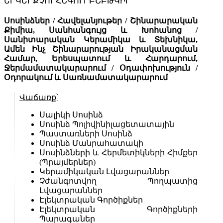
ԵՐԿ
ԵՐՔ
ՉՈՐ
ՀՆԳ
ՈՒՐԲ
ՇԲԹ
ԿԻՐ
Սոսինձներ / Հավելանյութեր / Շինարարական
Քիմիա, Սանհանգույց և Խոհանոց /
Սանիտարական Կերամիկա և Տեխնիկա,
Ամեն Ինչ Շինարարության Իրականացման
Համար, Երեսպատում և Հարդարում,
Ջերմամատակարարում / Օդափոխություն /
Օդորակում և Սառնամատակարարում
Վաճառք՝
Սալիկի Սոսինձ
Սոսինձ Պոլիվինիլացետատային
Պաստառների Սոսինձ
Սոսինձ Մանրահատակի
Սոսինձների և Հերմետիկների Հիմքեր
(Պրայմերներ)
Կերամիկական Լվացարաններ
Չժանգոտվող Պողպատից
Լվացարաններ
Էլեկտրական Գործիքներ
Էլեկտրական Գործիքների
Պարագաներ