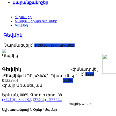
Ապրանքանիշեր
Գլխավոր
Կազմակերպություններ
Գեվմիկ
Գեվմիկ
Թարմացվել է՝
17:33:38 - 23 Հուլիս 2026
Գեվմիկ
Հիմնադրվել
է՝
1999
«
Գեվմիկ
» ՍՊԸ
,
ՀՎՀՀ՝
Դիտումներ՝
01222961
55286
Հրայր Աթանեսյան
Երևան, 0069, Գոգոլի փող․ 38
(37410) - 392282
,
(37494) - 577544
Կայք
Էլ․ Փոստ
Աշխատանքային Օրեր / Ժամեր