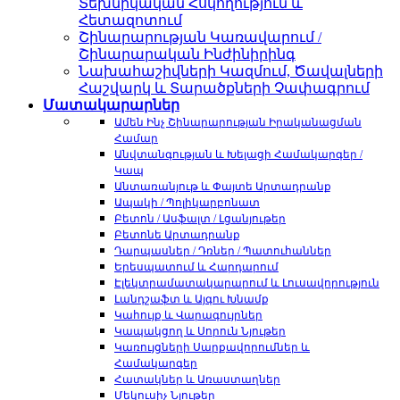
Տեխնիկական Հսկողություն և
Հետազոտում
Շինարարության Կառավարում /
Շինարարական Ինժինիրինգ
Նախահաշիվների Կազմում, Ծավալների
Հաշվարկ և Տարածքների Չափագրում
Մատակարարներ
Ամեն Ինչ Շինարարության Իրականացման
Համար
Անվտանգության և Խելացի Համակարգեր /
Կապ
Անտառանյութ և Փայտե Արտադրանք
Ապակի / Պոլիկարբոնատ
Բետոն / Ասֆալտ / Լցանյութեր
Բետոնե Արտադրանք
Դարպասներ / Դռներ / Պատուհաններ
Երեսպատում և Հարդարում
Էլեկտրամատակարարում և Լուսավորություն
Լանդշաֆտ և Այգու Խնամք
Կահույք և Վարագույրներ
Կապակցող և Սորուն Նյութեր
Կառույցների Սարքավորումներ և
Համակարգեր
Հատակներ և Առաստաղներ
Մեկուսիչ Նյութեր