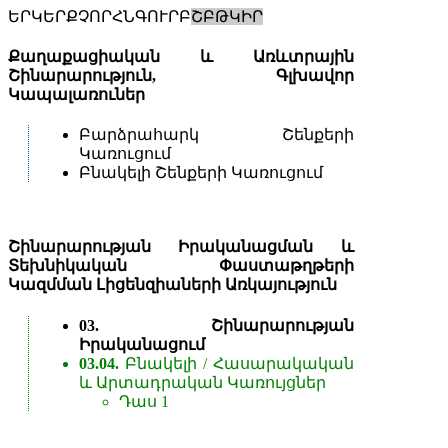
ԵՐԿ
ԵՐՔ
ՉՈՐ
ՀՆԳ
ՈՒՐԲ
ՇԲԹ
ԿԻՐ
Քաղաքացիական և Առևտրային
Շինարարություն, Գլխավոր
Կապալառուներ
Բարձրահարկ Շենքերի
Կառուցում
Բնակելի Շենքերի Կառուցում
Շինարարության Իրականացման և
Տեխնիկական Փաստաթղթերի
Կազմման Լիցենզիաների Առկայություն
03. Շինարարության
Իրականացում
03.04.
Բնակելի / Հասարակական
և Արտադրական Կառույցներ
Դաս 1