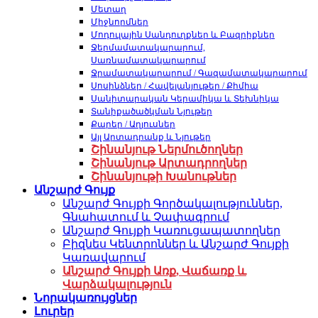
Մետաղ
Միջնորմներ
Մոդուլային Սանդուղքներ և Բազրիքներ
Ջերմամատակարարում,
Սառնամատակարարում
Ջրամատակարարում / Գազամատակարարում
Սոսինձներ / Հավելանյութեր / Քիմիա
Սանիտարական Կերամիկա և Տեխնիկա
Տանիքածածկման Նյութեր
Քարեր / Աղյուսներ
Այլ Արտադրանք և Նյութեր
Շինանյութ Ներմուծողներ
Շինանյութ Արտադրողներ
Շինանյութի Խանութներ
Անշարժ Գույք
Անշարժ Գույքի Գործակալություններ,
Գնահատում և Չափագրում
Անշարժ Գույքի Կառուցապատողներ
Բիզնես Կենտրոններ և Անշարժ Գույքի
Կառավարում
Անշարժ Գույքի Առք, Վաճառք և
Վարձակալություն
Նորակառույցներ
Լուրեր