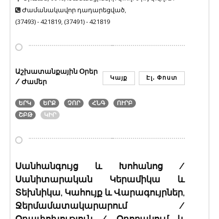
Ժամանակավոր դադարեցված
,
(37493) - 421819
,
(37491) - 421819
Աշխատանքային Օրեր
Կայք
Էլ․ Փոստ
/ Ժամեր
ԵՐԿ
ԵՐՔ
ՉՈՐ
ՀՆԳ
ՈՒՐԲ
ՇԲԹ
ԿԻՐ
Սանհանգույց և Խոհանոց /
Սանիտարական Կերամիկա և
Տեխնիկա, Կահույք և Վարագույրներ,
Ջերմամատակարարում /
Օդափոխություն / Օդորակում և