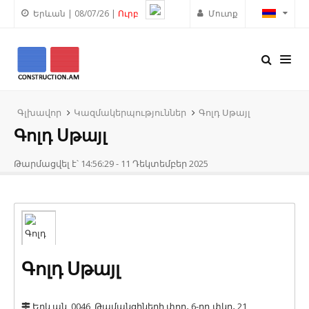
Երևան | 08/07/26 |
Ուրբ
Մուտք
Գլխավոր
Կազմակերպություններ
Գոլդ Սթայլ
Գոլդ Սթայլ
Թարմացվել է՝ 14:56:29 - 11 Դեկտեմբեր 2025
Գոլդ Սթայլ
Երևան, 0046, Թամանցիների փող․ 6-րդ փկղ․ 21