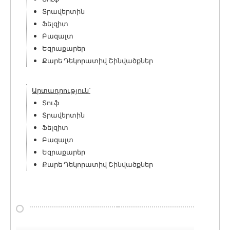
Տրավերտին
Ֆելզիտ
Բազալտ
Եզրաքարեր
Քարե Դեկորատիվ Շինվածքներ
Արտադրություն՝
Տուֆ
Տրավերտին
Ֆելզիտ
Բազալտ
Եզրաքարեր
Քարե Դեկորատիվ Շինվածքներ