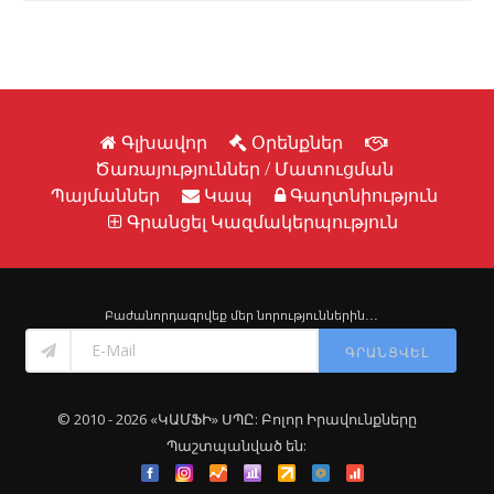
Գլխավոր
Օրենքներ
Ծառայություններ / Մատուցման
Պայմաններ
Կապ
Գաղտնիություն
Գրանցել Կազմակերպություն
Բաժանորդագրվեք մեր նորություններին․․․
ԳՐԱՆՑՎԵԼ
© 2010 - 2026 «ԿԱՄՖԻ» ՍՊԸ: Բոլոր Իրավունքները
Պաշտպանված են: