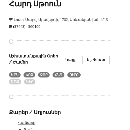
Հարդ Սթոուն
Լոռու Մարզ, Ալավերդի, 1702, Երևանյան խճ․ 4/13
(37443) - 360100
Աշխատանքային Օրեր
Կայք
Էլ․ Փոստ
/ Ժամեր
ԵՐԿ
ԵՐՔ
ՉՈՐ
ՀՆԳ
ՈՒՐԲ
ՇԲԹ
ԿԻՐ
Քարեր / Աղյուսներ
Վաճառք՝
Տուֆ