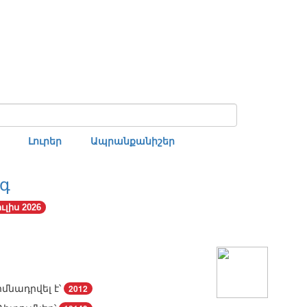
Լուրեր
Ապրանքանիշեր
գ
ուլիս 2026
իմնադրվել է՝
2012