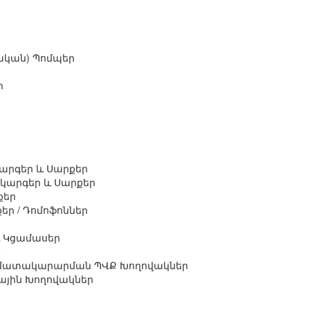
ական) Պոմպեր
ր
րգեր և Սարքեր
կարգեր և Սարքեր
քեր
եր / Դոմոֆոններ
 Կցամասեր
ք
ամատակարարման ՊՎՔ Խողովակներ
յին Խողովակներ