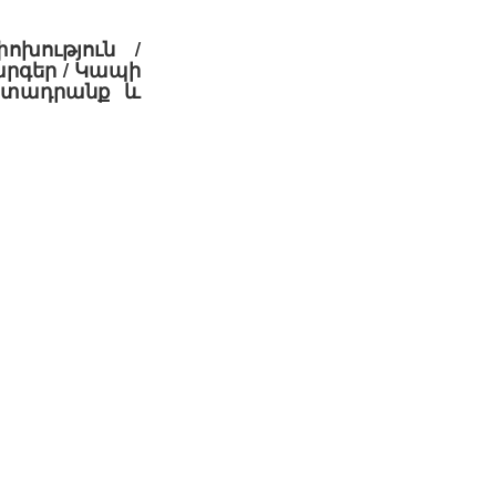
ոխություն /
րգեր / Կապի
րտադրանք և