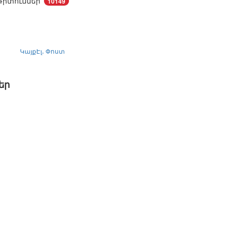
Դիտումներ՝
10149
Կայք
Էլ․ Փոստ
եր