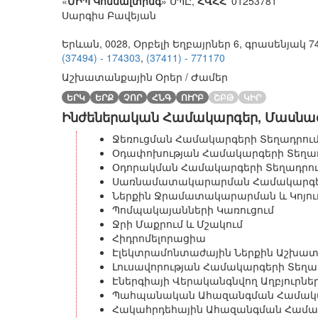
«
ՄԻՊ Կոնսալտինգ
» ՍՊԸ
,
ՀՎՀՀ՝
01253781
Սարգիս Բավեյան
Երևան, 0028, Օրբելի Եղբայրներ 6, գրասենյակ 7
(37494) - 174303
,
(37411) - 771170
Աշխատանքային Օրեր / Ժամեր
ԵՐԿ
ԵՐՔ
ՉՈՐ
ՀՆԳ
ՈՒՐԲ
ՇԲԹ
ԿԻՐ
Ինժեներական Համակարգեր, Մասնագ
Ջեռուցման Համակարգերի Տեղադրու
Օդափոխության Համակարգերի Տեղա
Օդորակման Համակարգերի Տեղադրո
Սառնամատակարարման Համակարգեր
Ներքին Ջրամատակարարման և Կոյու
Պոմպակայանների Կառուցում
Ջրի Մաքրում և Մշակում
Հիդրոմելորացիա
Էլեկտրամոնտաժային Ներքին Աշխա
Լուսավորության Համակարգերի Տեղա
Էներգիայի Վերականգնվող Աղբյուրնե
Պահպանական Ահազանգման Համակա
Հակահրդեհային Ահազանգման Համա