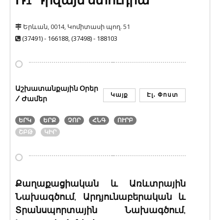
Երևան, 0014, Կոմիտասի պող. 51
(37491) - 166188
,
(37498) - 188103
Աշխատանքային Օրեր
Կայք
Էլ․ Փոստ
/ Ժամեր
ԵՐԿ
ԵՐՔ
ՉՈՐ
ՀՆԳ
ՈՒՐԲ
ՇԲԹ
ԿԻՐ
Քաղաքացիական և Առևտրային
Նախագծում, Արդյունաբերական և
Տրանսպորտային Նախագծում,