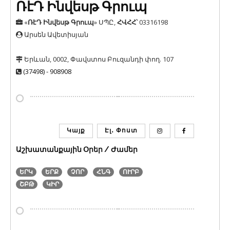
ՌէԴ Ինվեսթ Գրուպ
«
ՌէԴ Ինվեսթ Գրուպ
» ՍՊԸ
,
ՀՎՀՀ՝
03316198
Արսեն Ավետիսյան
Երևան, 0002, Փավստոս Բուզանդի փող. 107
(37498) - 908908
Կայք
Էլ․ Փոստ
Աշխատանքային Օրեր / Ժամեր
ԵՐԿ
ԵՐՔ
ՉՈՐ
ՀՆԳ
ՈՒՐԲ
ՇԲԹ
ԿԻՐ